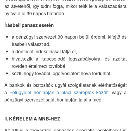
az átvételről, így tudni fogja, mikor telik le a válaszadásra
nyitva álló 30 napos határidő.
Írásbeli panasz esetén
a pénzügyi szervezet 30 napon belül érdemi, kifejtő és
írásbeli választ ad,
a döntését indokolással látja el,
hivatkozik a kapcsolódó jogszabályokra, és azokat
röviden értelmezi továbbá
közli, hogy további jogorvoslatért hova fordulhat.
A bankok és biztosítók ügyfélszolgálatának elérhetőségét
a
Felügyelet honlapján a piaci szereplők között
, vagy a
pénzügyi szervezet saját honlapján találja meg.
II.
KÉRELEM A MNB-HEZ
Az MNB a fogyasztói panaszok speciális eseteiben tud