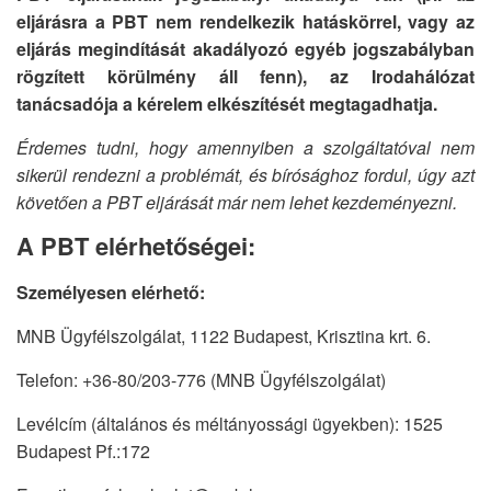
eljárásra a PBT nem rendelkezik hatáskörrel, vagy az
eljárás megindítását akadályozó egyéb jogszabályban
rögzített körülmény áll fenn), az Irodahálózat
tanácsadója a kérelem elkészítését megtagadhatja.
Érdemes tudni, hogy amennyiben a szolgáltatóval nem
sikerül rendezni a problémát, és bírósághoz fordul, úgy azt
követően a PBT eljárását már nem lehet kezdeményezni.
A PBT elérhetőségei:
Személyesen elérhető:
MNB Ügyfélszolgálat, 1122 Budapest, Krisztina krt. 6.
Telefon: +36-80/203-776 (MNB Ügyfélszolgálat)
Levélcím (általános és méltányossági ügyekben): 1525
Budapest Pf.:172