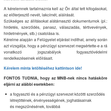
A kérelemnek tartalmaznia kell az Ön által tett kifogásokat,
az előterjesztő nevét, lakcímét, aláírását.
Szükséges az állításokat alátámasztó dokumentumok (pl.:
hirdetés, szerződés, panasz, válaszadás, tértivevények,
hirdetmények, stb.) csatolása is.
Kérelme alapján a Felügyelet eljárást indíthat, amely során
azt vizsgálja, hogy a pénzügyi szervezet megsértette-e a rá
vonatkozó jogszabályok fogyasztóvédelmi
rendelkezéseinek előírásait.
Kérelem minta letöltéséhez kattintson ide!
FONTOS TUDNIA, hogy az MNB-nek nincs hatásköre
eljárni az alábbi esetekben:
a fogyasztó és a pénzügyi szervezet közötti szerződés
létrejöttének, érvényességének, joghatásainak
és megszűnésének, továbbá