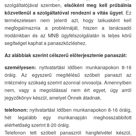
szolgáltatójával szemben,
elsőként meg kell próbálnia
közvetlenül a szolgáltatóval rendezni a vitás ügyet
. Ez
természetesen nem jelenti azt, hogy laikusként kell
megfogalmaznia a problémáját, hiszen a tanácsadó
irodáinkban és az MNB ügyfélszolgálatán is teljes körű
segítséget kaphat a panaszközléshez.
Az alábbiak szerint célszerű előterjesztenie panaszát:
személyesen:
nyitvatartási időben munkanapokon 8-16
óráig. Az egyszerű megítélésű szóbeli panaszt az
intézmény szükség szerint azonnal orvosolja. Amennyiben
nem, vagy a megoldással nem ért egyet, úgy arról
jegyzőkönyv készül, amelyet Önnek átadnak.
telefonon:
nyitvatartási időben munkanapokon 8-16 óráig,
hét legalább egy munkanapján meghosszabbított
elérhetőség szerint 8-20 óráig.
Telefonon tett szóbeli panaszról hangfelvétel készül,