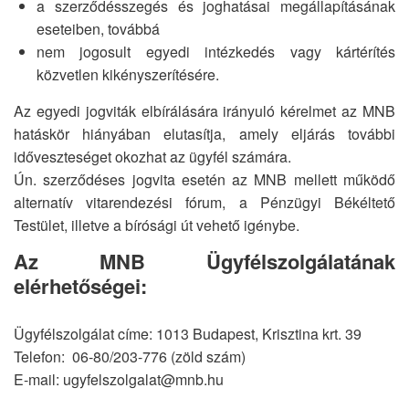
a szerződésszegés és joghatásai megállapításának
eseteiben, továbbá
nem jogosult egyedi intézkedés vagy kártérítés
közvetlen kikényszerítésére.
Az egyedi jogviták elbírálására irányuló kérelmet az MNB
hatáskör hiányában elutasítja, amely eljárás további
időveszteséget okozhat az ügyfél számára.
Ún. szerződéses jogvita esetén az MNB mellett működő
alternatív vitarendezési fórum, a Pénzügyi Békéltető
Testület, illetve a bírósági út vehető igénybe.
Az MNB Ügyfélszolgálatának
elérhetőségei:
Ügyfélszolgálat címe: 1013 Budapest, Krisztina krt. 39
Telefon: 06-80/203-776 (zöld szám)
E-mail: ugyfelszolgalat@mnb.hu