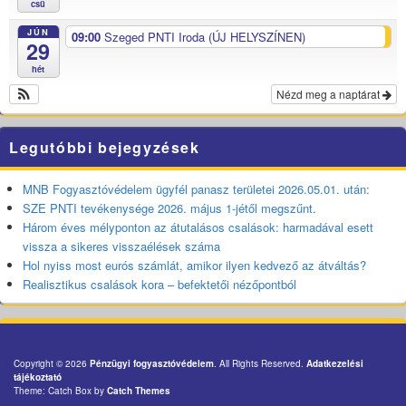
csü
JÚN
09:00
Szeged PNTI Iroda (ÚJ HELYSZÍNEN)
29
hét
Nézd meg a naptárat
Legutóbbi bejegyzések
MNB Fogyasztóvédelem ügyfél panasz területei 2026.05.01. után:
SZE PNTI tevékenysége 2026. május 1-jétől megszűnt.
Három éves mélyponton az átutalásos csalások: harmadával esett
vissza a sikeres visszaélések száma
Hol nyiss most eurós számlát, amikor ilyen kedvező az átváltás?
Realisztikus csalások kora – befektetői nézőpontból
Copyright © 2026
Pénzügyi fogyasztóvédelem
. All Rights Reserved.
Adatkezelési
tájékoztató
Theme: Catch Box by
Catch Themes