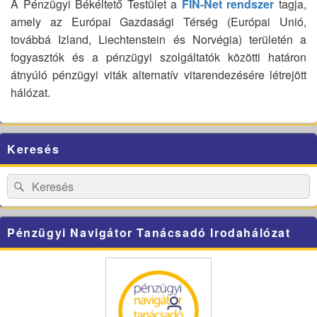
A Pénzügyi Békéltető Testület a
FIN-Net rendszer
tagja,
amely az Európai Gazdasági Térség (Európai Unió,
továbbá Izland, Liechtenstein és Norvégia) területén a
fogyasztók és a pénzügyi szolgáltatók közötti határon
átnyúló pénzügyi viták alternatív vitarendezésére létrejött
hálózat.
Primary
Keresés
Sidebar
Widget
Area
Search
Search
for:
Pénzügyi Navigátor Tanácsadó Irodahálózat