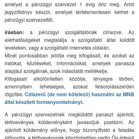
amelyet a pénzügyi szervezet 1 évig őriz meg. Arról
jegyzőkönyv készül, amelyet térítésmentesen kérhet a
pénzügyi szervezettől.
írásban:
a pénzügyi szolgáltatónak címezve. Az
elérhetőségeket megtalálja a szolgáltató által küldött
leveleken, vagy a szolgáltató internetes oldalán.
Minél pontosabban jelölje meg kifogásait, és azokat az
iratokat, közléseket, információkat, amelyek panasza
alapjául szolgálnak, azok másolatát mellékelje.
Kifogásait elkülönítetten közölje, lényegre törően,
amennyiben lehetséges, azokat felsorolásszerűen
rögzítse.
Célszerű (de nem kötelező) használni az MNB
által készített formanyomtatványt.
A pénzügyi szervezetnek megküldött panaszt ajánlott,
tértivevényes küldeményként javasoljuk postázni. Az
ajánlott küldemény előnye, hogy bizonyítható a feladás
időpontja, a tértivevénynek köszönhetően pedig Ön értesül