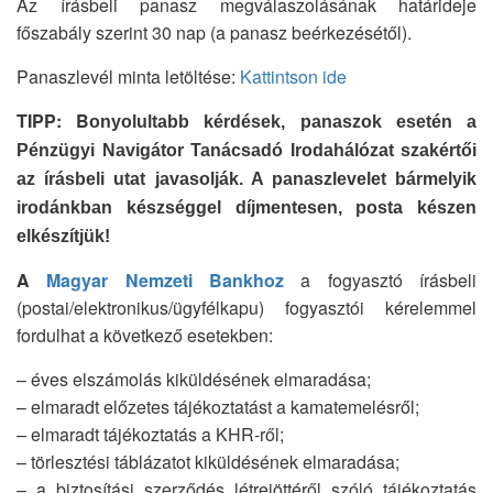
Az írásbeli panasz megválaszolásának határideje
főszabály szerint 30 nap (a panasz beérkezésétől).
Panaszlevél minta letöltése:
Kattintson ide
TIPP: B
onyolultabb kérdések, panaszok esetén a
Pénzügyi Navigátor Tanácsadó Irodahálózat szakértői
az írásbeli utat javasolják. A panaszlevelet bármelyik
irodánkban készséggel díjmentesen, posta készen
elkészítjük!
A
Magyar Nemzeti Bankhoz
a fogyasztó írásbeli
(postai/elektronikus/ügyfélkapu) fogyasztói kérelemmel
fordulhat a következő esetekben:
– éves elszámolás kiküldésének elmaradása;
– elmaradt előzetes tájékoztatást a kamatemelésről;
– elmaradt tájékoztatás a KHR-ről;
– törlesztési táblázatot kiküldésének elmaradása;
– a biztosítási szerződés létrejöttéről szóló tájékoztatás