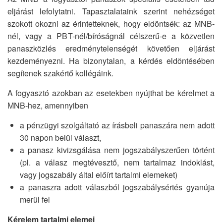
eljárást lefolytatni. Tapasztalataink szerint nehézséget
szokott okozni az érintetteknek, hogy eldöntsék: az MNB-
nél, vagy a PBT-nél/bíróságnál célszerű-e a közvetlen
panaszközlés eredménytelenségét követően eljárást
kezdeményezni. Ha bizonytalan, a kérdés eldöntésében
segítenek szakértő kollégáink.
A fogyasztó azokban az esetekben nyújthat be kérelmet a
MNB-hez, amennyiben
a pénzügyi szolgáltató az írásbeli panaszára nem adott
30 napon belül választ,
a panasz kivizsgálása nem jogszabályszerűen történt
(pl. a válasz megtévesztő, nem tartalmaz indoklást,
vagy jogszabály által előírt tartalmi elemeket)
a panaszra adott válaszból jogszabálysértés gyanúja
merül fel
Kérelem tartalmi elemei