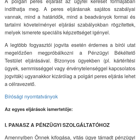
A polgári peres eljárást az ügyfél kereset formájában
indíthatja meg. A peres eljárásnak sajátos szabályai
vannak, mind a határidők, mind a beadványok formai és
tartalmi követelményei eljárási szabályokban rögzítettek,
melyek ismerete speciális képzettséget igényel.
A legtöbb fogyasztói jogvita esetén érdemes a bírói utat
megelőzően megpróbálkozni a Pénzügyi Békéltető
Testület eljárásával. Bizonyos ügyekben (pl. kártérítési
ügyek, semmisséggel vagy érvénytelenséggel kapcsolatos
jogviták) ugyanakkor kizárólag a polgári peres eljárás lehet
a célravezető.
Bírósági nyomtatványok
Az egyes eljárások ismertetője:
I. PANASZ A PÉNZÜGYI SZOLGÁLTATÓHOZ
Amennyiben Önnek kifogása, vitás ügye támadt pénzügyi