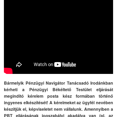
Bármelyik Pénzügyi Navigátor Tanácsadó Irodánkban
kérheti a Pénzügyi Békéltető Testület eljárását
megindító kérelem posta kész formában történő
ingyenes elkészítését! A kérelmeket az ügyfél nevében
készítjük el, képviseletet nem vállalunk. Amennyiben a
PBT eljárásának jogszabályi akadálya van (pl. az