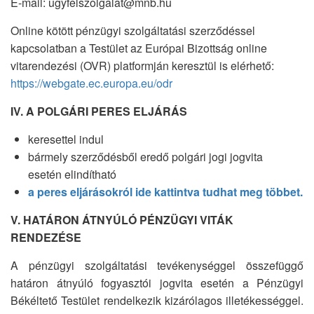
E-mail: ugyfelszolgalat@mnb.hu
Online kötött pénzügyi szolgáltatási szerződéssel
kapcsolatban a Testület az Európai Bizottság online
vitarendezési (OVR) platformján keresztül is elérhető:
https://webgate.ec.europa.eu/odr
IV. A POLGÁRI PERES ELJÁRÁS
keresettel indul
bármely szerződésből eredő polgári jogi jogvita
esetén elindítható
a peres eljárásokról ide kattintva tudhat meg többet.
V. HATÁRON ÁTNYÚLÓ PÉNZÜGYI VITÁK
RENDEZÉSE
A pénzügyi szolgáltatási tevékenységgel összefüggő
határon átnyúló fogyasztói jogvita esetén a Pénzügyi
Békéltető Testület rendelkezik kizárólagos illetékességgel.