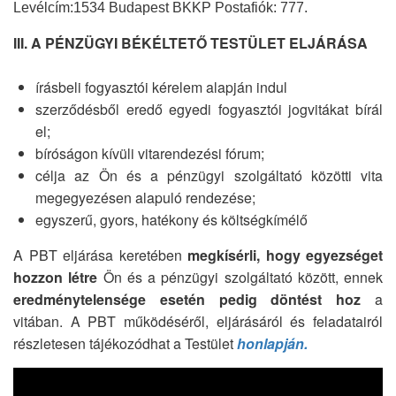
Levélcím:1534 Budapest BKKP Postafiók: 777.
III. A PÉNZÜGYI BÉKÉLTETŐ TESTÜLET ELJÁRÁSA
írásbeli fogyasztói kérelem alapján indul
szerződésből eredő egyedi fogyasztói jogvitákat bírál
el;
bíróságon kívüli vitarendezési fórum;
célja az Ön és a pénzügyi szolgáltató közötti vita
megegyezésen alapuló rendezése;
egyszerű, gyors, hatékony és költségkímélő
A PBT eljárása keretében
megkísérli, hogy egyezséget
hozzon létre
Ön és a pénzügyi szolgáltató között, ennek
eredménytelensége esetén pedig döntést hoz
a
vitában. A PBT működéséről, eljárásáról és feladatairól
részletesen tájékozódhat a Testület
honlapján.