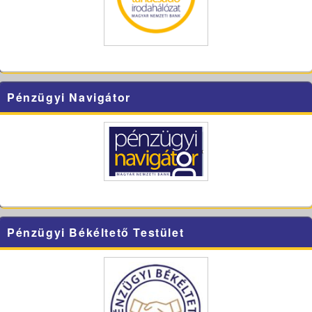
Pénzügyi Navigátor
Pénzügyi Békéltető Testület