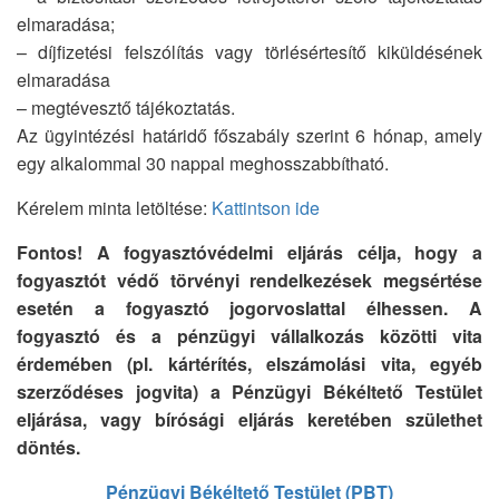
elmaradása;
– díjfizetési felszólítás vagy törlésértesítő kiküldésének
elmaradása
– megtévesztő tájékoztatás.
Az ügyintézési határidő főszabály szerint 6 hónap, amely
egy alkalommal 30 nappal meghosszabbítható.
Kérelem minta letöltése:
Kattintson ide
Fontos! A fogyasztóvédelmi eljárás célja, hogy a
fogyasztót védő törvényi rendelkezések megsértése
esetén a fogyasztó jogorvoslattal élhessen. A
fogyasztó és a pénzügyi vállalkozás közötti vita
érdemében (pl. kártérítés, elszámolási vita, egyéb
szerződéses jogvita) a Pénzügyi Békéltető Testület
eljárása, vagy bírósági eljárás keretében születhet
döntés.
Pénzügyi Békéltető Testület (PBT)