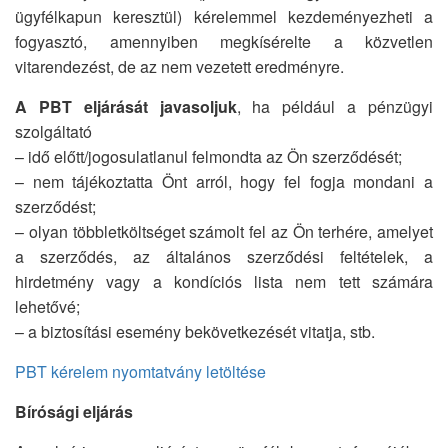
ügyfélkapun keresztül) kérelemmel kezdeményezheti a
fogyasztó, amennyiben megkísérelte a közvetlen
vitarendezést, de az nem vezetett eredményre.
A PBT eljárását javasoljuk
, ha például a pénzügyi
szolgáltató
– idő előtt/jogosulatlanul felmondta az Ön szerződését;
– nem tájékoztatta Önt arról, hogy fel fogja mondani a
szerződést;
– olyan többletköltséget számolt fel az Ön terhére, amelyet
a szerződés, az általános szerződési feltételek, a
hirdetmény vagy a kondíciós lista nem tett számára
lehetővé;
– a biztosítási esemény bekövetkezését vitatja, stb.
PBT kérelem nyomtatvány letöltése
Bírósági eljárás