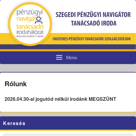
Menu
Pénzügyi fogyasztóvédelem
Rólunk
2026.04.30-al jogutód nélkül irodánk MEGSZÜNT
Primary
Keresés
Sidebar
Widget
Area