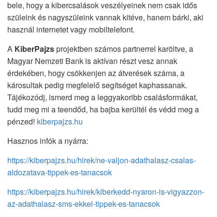
bele, hogy a kibercsalások veszélyeinek nem csak idős
szüleink és nagyszüleink vannak kitéve, hanem bárki, aki
használ internetet vagy mobiltelefont.
A
KiberPajzs
projektben számos partnerrel karöltve, a
Magyar Nemzeti Bank is aktívan részt vesz annak
érdekében, hogy csökkenjen az átverések száma, a
károsultak pedig megfelelő segítséget kaphassanak.
Tájékozódj, ismerd meg a leggyakoribb csalásformákat,
tudd meg mi a teendőd, ha bajba kerültél és védd meg a
pénzed!
kiberpajzs.hu
Hasznos infók a nyárra:
https://kiberpajzs.hu/hirek/ne-valjon-adathalasz-csalas-
aldozatava-tippek-es-tanacsok
https://kiberpajzs.hu/hirek/kiberkedd-nyaron-is-vigyazzon-
az-adathalasz-sms-ekkel-tippek-es-tanacsok