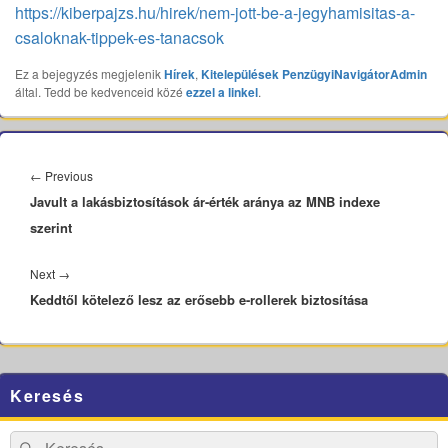
https://kiberpajzs.hu/hirek/nem-jott-be-a-jegyhamisitas-a-
csaloknak-tippek-es-tanacsok
Ez a bejegyzés megjelenik
Hírek
,
Kitelepülések
PenzügyiNavigátorAdmin
által. Tedd be kedvenceid közé
ezzel a linkel
.
Bejegyzés
navigáció
Previous
←
Previous
Javult a lakásbiztosítások ár-érték aránya az MNB indexe
post:
szerint
Next
Next
→
Keddtől kötelező lesz az erősebb e-rollerek biztosítása
post:
Primary
Keresés
Sidebar
Widget
Area
Search
Search