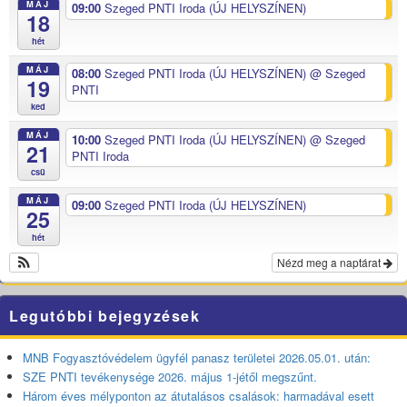
MÁJ
09:00
Szeged PNTI Iroda (ÚJ HELYSZÍNEN)
18
hét
MÁJ
08:00
Szeged PNTI Iroda (ÚJ HELYSZÍNEN)
@ Szeged
19
PNTI
ked
MÁJ
10:00
Szeged PNTI Iroda (ÚJ HELYSZÍNEN)
@ Szeged
21
PNTI Iroda
csü
MÁJ
09:00
Szeged PNTI Iroda (ÚJ HELYSZÍNEN)
25
hét
Nézd meg a naptárat
Legutóbbi bejegyzések
MNB Fogyasztóvédelem ügyfél panasz területei 2026.05.01. után:
SZE PNTI tevékenysége 2026. május 1-jétől megszűnt.
Három éves mélyponton az átutalásos csalások: harmadával esett