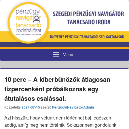
Menu
Pénzügyi fogyasztóvédelem
10 perc – A kíberbűnözők átlagosan
tízpercenként próbálkoznak egy
átutalásos csalással.
Közzétette
2024-07-15
szerző
PenzügyiNavigátorAdmin
Azt hisszük, hogy velünk nem történhet baj, egészen
addig, amíg meg nem történik. Sokszor nem gondolunk