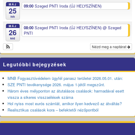
MÁJ
09:00
Szeged PNTI Iroda (ÚJ HELYSZÍNEN)
25
hét
MÁJ
08:00
Szeged PNTI Iroda (ÚJ HELYSZÍNEN)
@ Szeged
26
PNTI
ked
Nézd meg a naptárat
Legutóbbi bejegyzések
MNB Fogyasztóvédelem ügyfél panasz területei 2026.05.01. után:
SZE PNTI tevékenysége 2026. május 1-jétől megszűnt.
Három éves mélyponton az átutalásos csalások: harmadával esett
vissza a sikeres visszaélések száma
Hol nyiss most eurós számlát, amikor ilyen kedvező az átváltás?
Realisztikus csalások kora – befektetői nézőpontból