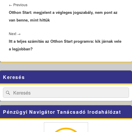
navigáció
Previous
←
Previous
Otthon Start: megjelent a végleges jogszabály, nem pont az
post:
van benne, mint hittük
Next
Next
→
Itt a teljes számítás az Otthon Start programra: kik járnak vele
post:
a legjobban?
Primary
Keresés
Sidebar
Widget
Area
Search
Search
for:
Pénzügyi Navigátor Tanácsadó Irodahálózat