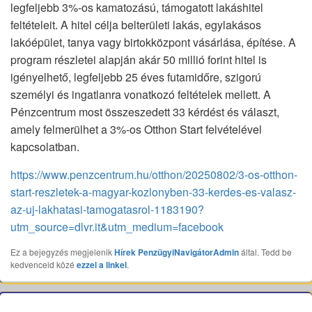
legfeljebb 3%-os kamatozású, támogatott lakáshitel
feltételeit. A hitel célja belterületi lakás, egylakásos
lakóépület, tanya vagy birtokközpont vásárlása, építése. A
program részletei alapján akár 50 millió forint hitel is
igényelhető, legfeljebb 25 éves futamidőre, szigorú
személyi és ingatlanra vonatkozó feltételek mellett. A
Pénzcentrum most összeszedett 33 kérdést és választ,
amely felmerülhet a 3%-os Otthon Start felvételével
kapcsolatban.
https://www.penzcentrum.hu/otthon/20250802/3-os-otthon-
start-reszletek-a-magyar-kozlonyben-33-kerdes-es-valasz-
az-uj-lakhatasi-tamogatasrol-1183190?
utm_source=dlvr.it&utm_medium=facebook
Ez a bejegyzés megjelenik
Hírek
PenzügyiNavigátorAdmin
által. Tedd be
kedvenceid közé
ezzel a linkel
.
Bejegyzés