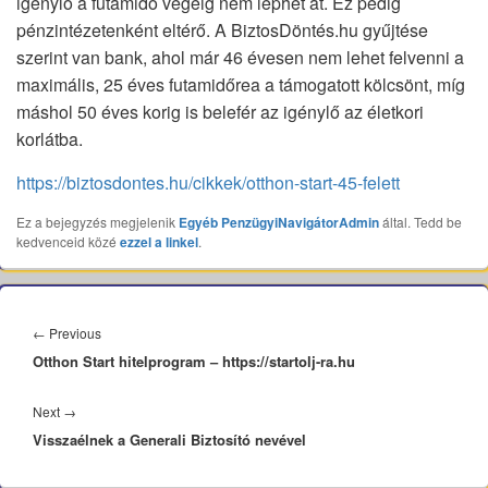
igénylő a futamidő végéig nem léphet át. Ez pedig
pénzintézetenként eltérő. A BiztosDöntés.hu gyűjtése
szerint van bank, ahol már 46 évesen nem lehet felvenni a
maximális, 25 éves futamidőrea a támogatott kölcsönt, míg
máshol 50 éves korig is belefér az igénylő az életkori
korlátba.
https://biztosdontes.hu/cikkek/otthon-start-45-felett
Ez a bejegyzés megjelenik
Egyéb
PenzügyiNavigátorAdmin
által. Tedd be
kedvenceid közé
ezzel a linkel
.
Bejegyzés
navigáció
Previous
←
Previous
Otthon Start hitelprogram – https://startolj-ra.hu
post:
Next
Next
→
Visszaélnek a Generali Biztosító nevével
post: