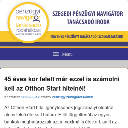
Menu
Pénzügyi fogyasztóvédelem
45 éves kor felett már ezzel is számolni
kell az Otthon Start hitelnél!
Közzétette
2025-09-12
szerző
PenzügyiNavigátorAdmin
Az Otthon Start hitel igénylésének jogszabályi oldalról
nincs felső életkori határa. Ettől függetlenül az egyes
bankok meghatározzák azt a maximális életkort, amit az