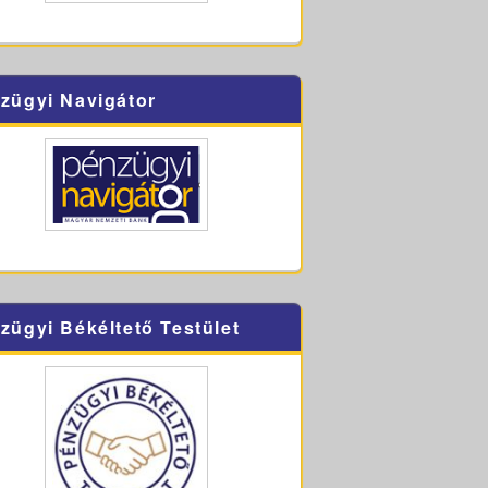
zügyi Navigátor
zügyi Békéltető Testület