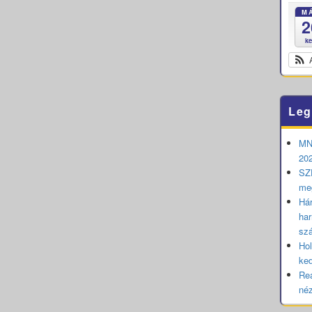
M
2
k
Leg
MNB
202
SZE
me
Hár
har
sz
Hol
ked
Rea
né