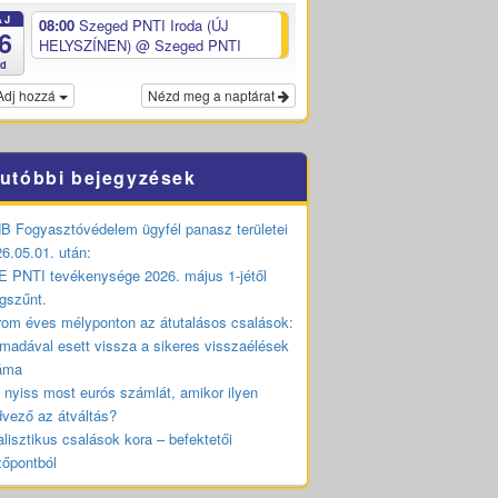
ÁJ
08:00
Szeged PNTI Iroda (ÚJ
6
HELYSZÍNEN)
@ Szeged PNTI
ed
Adj hozzá
Nézd meg a naptárat
utóbbi bejegyzések
 Fogyasztóvédelem ügyfél panasz területei
6.05.01. után:
 PNTI tevékenysége 2026. május 1-jétől
gszűnt.
om éves mélyponton az átutalásos csalások:
madával esett vissza a sikeres visszaélések
áma
 nyiss most eurós számlát, amikor ilyen
vező az átváltás?
lisztikus csalások kora – befektetői
zőpontból