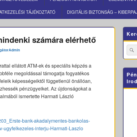
ATKEZELÉSI TÁJÉKOZTATÓ
DIGITÁLIS BIZTONSÁG – KIBERPA
Primary
Ker
Sidebar
mindenki számára elérhető
Widget
Area
Searc
gátorAdmin
for:
rattal ellátott ATM-ek és speciális képzés a
öbbféle megoldással támogatja fogyatékos
Pén
eleik képességeiktől függetlenül önállóan,
Iro
ézhessék pénzügyeiket. Az újdonságokat a
almából ismertette Harmati László
1203_Erste-bank-akadalymentes-bankolas-
iv-ugyfelkezeles-interju-Harmati-Laszlo