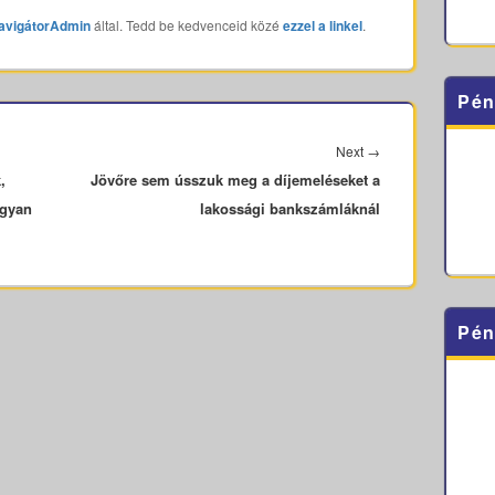
avigátorAdmin
által. Tedd be kedvenceid közé
ezzel a linkel
.
Pén
Next
Next
→
,
Jövőre sem ússzuk meg a díjemeléseket a
post:
ogyan
lakossági bankszámláknál
Pén