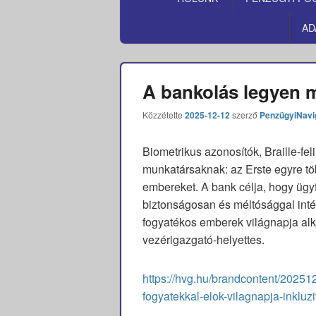
MENÜ
AD
A bankolás legyen 
Közzétette
2025-12-12
szerző
PenzügyiNavi
Biometrikus azonosítók, Braille-feli
munkatársaknak: az Erste egyre t
embereket. A bank célja, hogy ügyf
biztonságosan és méltósággal int
fogyatékos emberek világnapja alk
vezérigazgató-helyettes.
https://hvg.hu/brandcontent/2025
fogyatekkal-elok-vilagnapja-inkluz