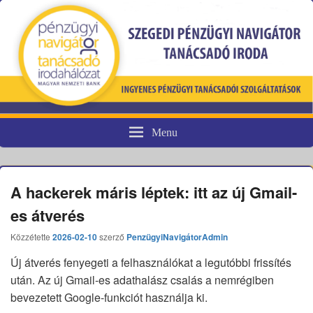
Menu
Pénzügyi fogyasztóvédelem
A hackerek máris léptek: itt az új Gmail-
es átverés
Közzétette
2026-02-10
szerző
PenzügyiNavigátorAdmin
Új átverés fenyegeti a felhasználókat a legutóbbi frissítés
után. Az új Gmail-es adathalász csalás a nemrégiben
bevezetett Google-funkciót használja ki.