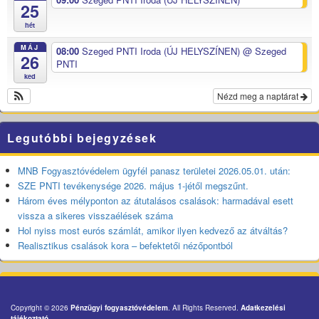
25
hét
MÁJ
08:00
Szeged PNTI Iroda (ÚJ HELYSZÍNEN)
@ Szeged
26
PNTI
ked
Nézd meg a naptárat
Legutóbbi bejegyzések
MNB Fogyasztóvédelem ügyfél panasz területei 2026.05.01. után:
SZE PNTI tevékenysége 2026. május 1-jétől megszűnt.
Három éves mélyponton az átutalásos csalások: harmadával esett
vissza a sikeres visszaélések száma
Hol nyiss most eurós számlát, amikor ilyen kedvező az átváltás?
Realisztikus csalások kora – befektetői nézőpontból
Copyright © 2026
Pénzügyi fogyasztóvédelem
. All Rights Reserved.
Adatkezelési
tájékoztató