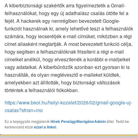
A kiberbiztonsági szakértők arra figyelmeztetik a Gmail-
felhasználókat, hogy egy új adathalász csalás ütötte fel a
fejét. A hackerek egy nemrégiben bevezetett Google-
funkciót használnak ki, amely lehetővé teszi a felhasználók
számára, hogy lecseréljék e-mail címüket, miközben a régi
címet aliasként megtartják. A most bevezetett funkció célja,
hogy segítsen a felhasználóknak frissíteni a régi e-mail
címeiket anélkül, hogy elveszítenék a korábbi e-mailjeiket
vagy adataikat. A kiberbűnözők azonban ezt gyorsan ki is
használták, és olyan megtévesztő e-maileket küldtek,
amelyekben azt állították, hogy biztonsági változások
történtek a felhasználói fiókokban.
https://www.beol.hu/helyi-kozelet/2026/02/gmail-google-uj-
csalas?sfnsn=mo
Ez a bejegyzés megjelenik
Hírek
PenzügyiNavigátorAdmin
által. Tedd be
kedvenceid közé
ezzel a linkel
.