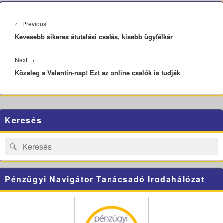
Bejegyzés
navigáció
Previous
←
Previous
Kevesebb sikeres átutalási csalás, kisebb ügyfélkár
post:
Next
Next
→
Közeleg a Valentin-nap! Ezt az online csalók is tudják
post:
Primary
Keresés
Sidebar
Widget
Area
Search
Search
for:
Pénzügyi Navigátor Tanácsadó Irodahálózat