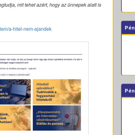
gtudja, mit tehet azért, hogy az ünnepek alatt is
Pén
lem/a-hitel-nem-ajandek
Pén