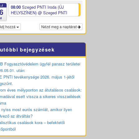
ÁJ
08:00
Szeged PNTI Iroda (ÚJ
6
HELYSZÍNEN)
@ Szeged PNTI
ed
Adj hozzá
Nézd meg a naptárat
utóbbi bejegyzések
 Fogyasztóvédelem ügyfél panasz területei
6.05.01. után:
 PNTI tevékenysége 2026. május 1-jétől
gszűnt.
om éves mélyponton az átutalásos csalások:
madával esett vissza a sikeres visszaélések
áma
 nyiss most eurós számlát, amikor ilyen
vező az átváltás?
lisztikus csalások kora – befektetői
zőpontból