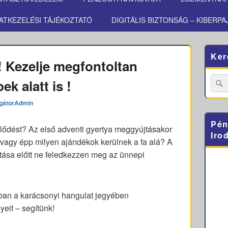
ATKEZELÉSI TÁJÉKOZTATÓ
DIGITÁLIS BIZTONSÁG – KIBERPA
Primary
Ker
Sidebar
! Kezelje megfontoltan
Widget
Area
Searc
k alatt is !
for:
gátorAdmin
Pén
lődést? Az első adventi gyertya meggyújtásakor
Iro
 vagy épp milyen ajándékok kerülnek a fa alá? A
ítása előtt ne feledkezzen meg az ünnepi
an a karácsonyi hangulat jegyében
yeit – segítünk!