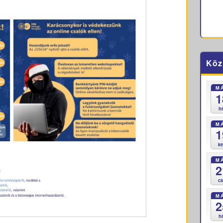
Köz
M
1
h
M
1
k
M
2
c
M
2
h