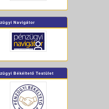
zügyi Navigátor
zügyi Békéltető Testület