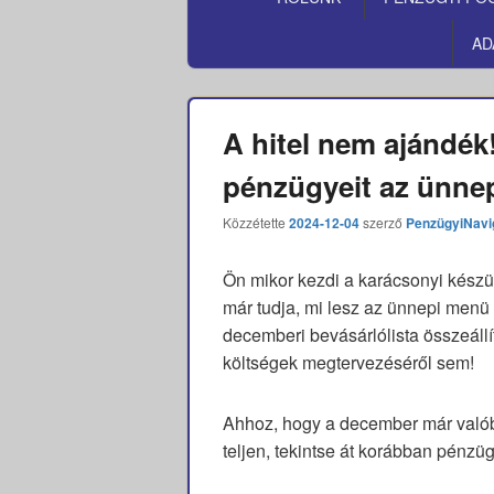
MENÜ
AD
A hitel nem ajándék
pénzügyeit az ünnepe
Közzétette
2024-12-04
szerző
PenzügyiNavi
Ön mikor kezdi a karácsonyi készü
már tudja, mi lesz az ünnepi menü
decemberi bevásárlólista összeáll
költségek megtervezéséről sem!
Ahhoz, hogy a december már valób
teljen, tekintse át korábban pénzüg