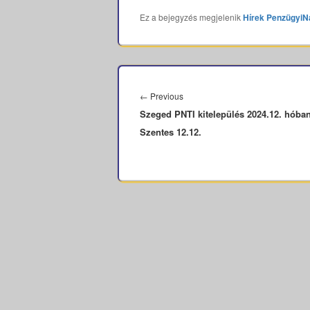
Ez a bejegyzés megjelenik
Hírek
PenzügyiN
Bejegyzés
navigáció
Previous
←
Previous
Szeged PNTI kitelepülés 2024.12. hóba
post:
Szentes 12.12.