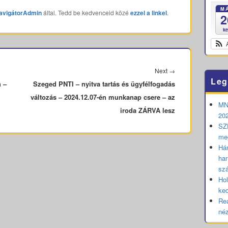
M
avigátorAdmin
által. Tedd be kedvenceid közé
ezzel a linkel
.
2
k
Next
Next
→
Leg
n –
Szeged PNTI – nyitva tartás és ügyfélfogadás
post:
változás – 2024.12.07-én munkanap csere – az
MNB
iroda ZÁRVA lesz
202
SZE
me
Hár
har
sz
Hol
ked
Rea
né