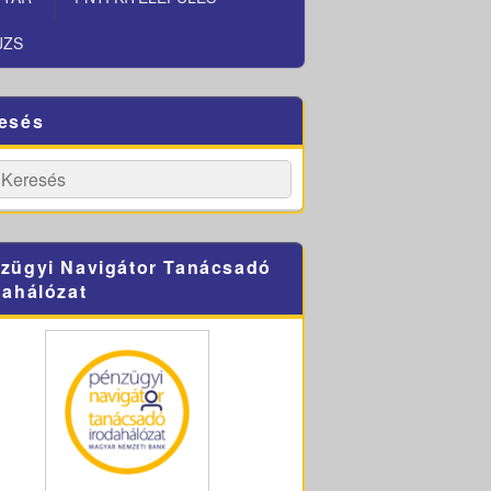
JZS
esés
h
Search
zügyi Navigátor Tanácsadó
dahálózat