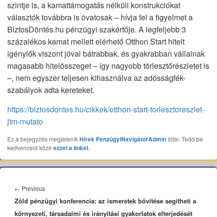
szintje is, a kamattámogatás nélküli konstrukciókat
választók továbbra is óvatosak – hívja fel a figyelmet a
BiztosDöntés.hu pénzügyi szakértője. A legfeljebb 3
százalékos kamat mellett elérhető Otthon Start hitelt
igénylők viszont jóval bátrabbak, és gyakrabban vállalnak
magasabb hitelösszeget – így nagyobb törlesztőrészletet is
–, nem egyszer teljesen kihasználva az adósságfék-
szabályok adta kereteket.
https://biztosdontes.hu/cikkek/otthon-start-torlesztoreszlet-
jtm-mutato
Ez a bejegyzés megjelenik
Hírek
PenzügyiNavigátorAdmin
által. Tedd be
kedvenceid közé
ezzel a linkel
.
Bejegyzés
navigáció
Previous
←
Previous
Zöld pénzügyi konferencia: az ismeretek bővítése segítheti a
post:
környezeti, társadalmi és irányítási gyakorlatok elterjedését