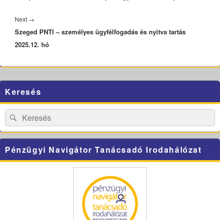
Next
Next
→
Szeged PNTI – személyes ügyfélfogadás és nyitva tartás
post:
2025.12. hó
Primary
Keresés
Sidebar
Widget
Area
Search
Search
for:
Pénzügyi Navigátor Tanácsadó Irodahálózat