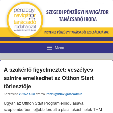
Menu
Pénzügyi fogyasztóvédelem
A szakértő figyelmeztet: veszélyes
szintre emelkedhet az Otthon Start
törlesztője
Közzétette
2025-11-28
szerző
PenzügyiNavigátorAdmin
Ugyan az Otthon Start Program elindulásával
szeptemberben lejjebb fordult a piaci lakáshitelek THM-