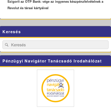
Szigorít az OTP Bank: vége az ingyenes készpénzfelvételnek a
post:
Revolut és társai kártyáival
Primary
Keresés
Sidebar
Widget
Area
Search
Search
for:
Pénzügyi Navigátor Tanácsadó Irodahálózat