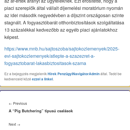
az ár-érték arányt az ügyfeleknek. Ezt erősítette, hogy a
piaci szereplők által vállalt díjemelési moratórium nyomán
az idei második negyedévben a díjszint országosan szinte
stagnált. A fogyasztóbarát otthonbiztosítások szolgáltatása
13 százalékkal kedvezőbb az egyéb piaci ajánlatokhoz
képest.
https://www.mnb.hu/sajtoszoba/sajtokozlemenyek/2025-
evi-sajtokozlemenyek/atlepte-a-szazezret-a-
fogyasztobarat-lakasbiztositasok-szama
Ez a bejegyzés megjelenik
Hírek
PenzügyiNavigátorAdmin
által. Tedd be
kedvenceid közé
ezzel a linkel
.
Bejegyzés
navigáció
Previous
←
Previous
A “Pig Butchering” típusú csalások
post:
Next
Next
→