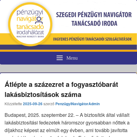
Menu
Pénzügyi fogyasztóvédelem
Átlépte a százezret a fogyasztóbarát
lakásbiztosítások száma
Közzétette
2025-09-26
szerző
PenzügyiNavigátorAdmin
Budapest, 2025. szeptember 22. – A biztosítók által vállalt
lakásbiztosítási fedezetek háromszor gyorsabban nőttek a
díjakhoz képest az elmúlt egy évben, ami tovább javította