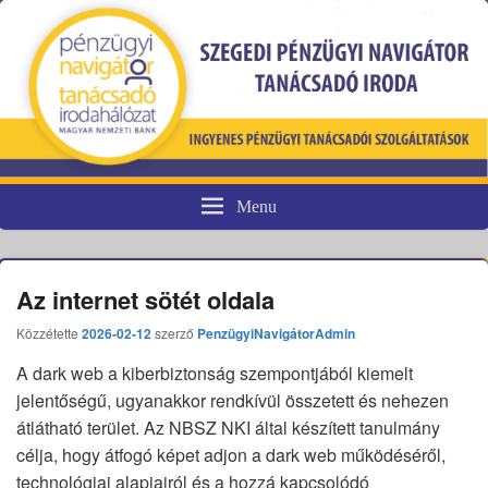
Menu
Pénzügyi fogyasztóvédelem
Az internet sötét oldala
Közzétette
2026-02-12
szerző
PenzügyiNavigátorAdmin
A dark web a kiberbiztonság szempontjából kiemelt
jelentőségű, ugyanakkor rendkívül összetett és nehezen
átlátható terület. Az NBSZ NKI által készített tanulmány
célja, hogy átfogó képet adjon a dark web működéséről,
technológiai alapjairól és a hozzá kapcsolódó