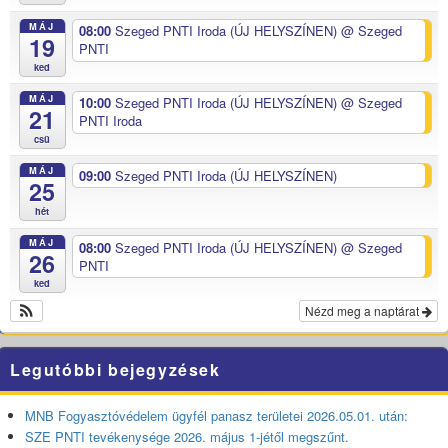
MÁJ
08:00
Szeged PNTI Iroda (ÚJ HELYSZÍNEN)
@ Szeged
19
PNTI
ked
MÁJ
10:00
Szeged PNTI Iroda (ÚJ HELYSZÍNEN)
@ Szeged
21
PNTI Iroda
csü
MÁJ
09:00
Szeged PNTI Iroda (ÚJ HELYSZÍNEN)
25
hét
MÁJ
08:00
Szeged PNTI Iroda (ÚJ HELYSZÍNEN)
@ Szeged
26
PNTI
ked
Nézd meg a naptárat
Legutóbbi bejegyzések
MNB Fogyasztóvédelem ügyfél panasz területei 2026.05.01. után:
SZE PNTI tevékenysége 2026. május 1-jétől megszűnt.