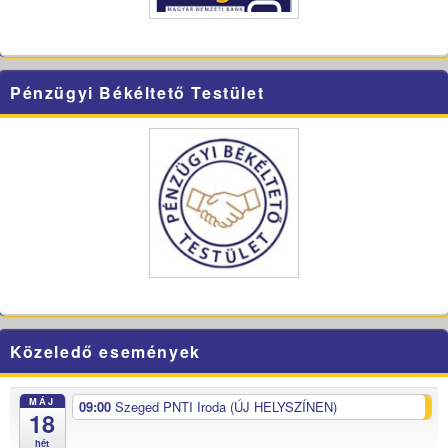
Pénzügyi Békéltető Testület
Közeledő események
MÁJ
09:00
Szeged PNTI Iroda (ÚJ HELYSZÍNEN)
18
hét