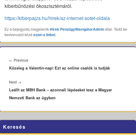
kiberbűnözési ökoszisztémáról.
https://kiberpajzs.hu/hirek/az-internet-sotet-oldala
Ez a bejegyzés megjelenik
Hírek
PenzügyiNavigátorAdmin
által. Tedd be
kedvenceid közé
ezzel a linkel
.
Bejegyzés
navigáció
Previous
←
Previous
Közeleg a Valentin-nap! Ezt az online csalók is tudják
post:
Next
Next
→
Leállt az MBH Bank – azonnali lépéseket tesz a Magyar
post:
Nemzeti Bank az ügyben
Primary
Keresés
Sidebar
Widget