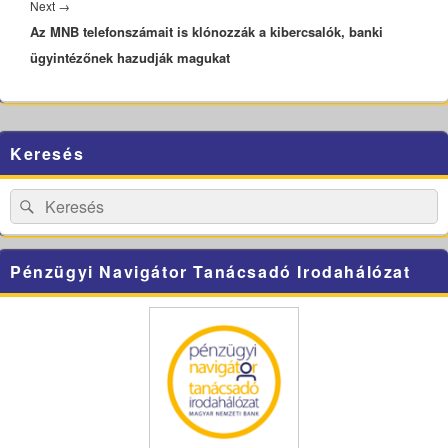
Next
Next
→
Az MNB telefonszámait is klónozzák a kibercsalók, banki
post:
ügyintézőnek hazudják magukat
Primary
Keresés
Sidebar
Widget
Area
Search
Search
for:
Pénzügyi Navigátor Tanácsadó Irodahálózat