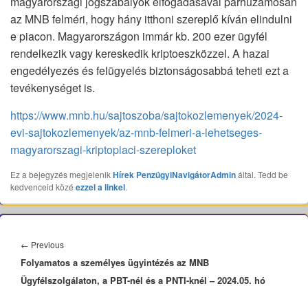
magyarországi jogszabályok elfogadásával párhuzamosan
az MNB felméri, hogy hány itthoni szereplő kíván elindulni
e piacon. Magyarországon immár kb. 200 ezer ügyfél
rendelkezik vagy kereskedik kriptoeszközzel. A hazai
engedélyezés és felügyelés biztonságosabbá teheti ezt a
tevékenységet is.
https://www.mnb.hu/sajtoszoba/sajtokozlemenyek/2024-
evi-sajtokozlemenyek/az-mnb-felmeri-a-lehetseges-
magyarorszagi-kriptopiaci-szereploket
Ez a bejegyzés megjelenik
Hírek
PenzügyiNavigátorAdmin
által. Tedd be
kedvenceid közé
ezzel a linkel
.
Bejegyzés
navigáció
Previous
←
Previous
Folyamatos a személyes ügyintézés az MNB
post:
Ügyfélszolgálaton, a PBT-nél és a PNTI-knél – 2024.05. hó