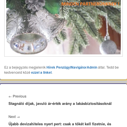
Ez a bejegyzés megjelenik
Hírek
PenzügyiNavigátorAdmin
által. Tedd be
kedvenceid közé
ezzel a linkel
.
Bejegyzés
navigáció
Previous
←
Previous
Stagnáló díjak, javuló ár-érték arány a lakásbiztosításoknál
post:
Next
Next
→
Újabb devizahiteles nyert pert: csak a tőkét kell fizetnie, és
post: