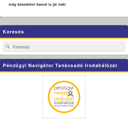
még késedelmi kamat is jár neki
Primary
Keresés
Sidebar
Widget
Area
Search
Search
for:
Pénzügyi Navigátor Tanácsadó Irodahálózat