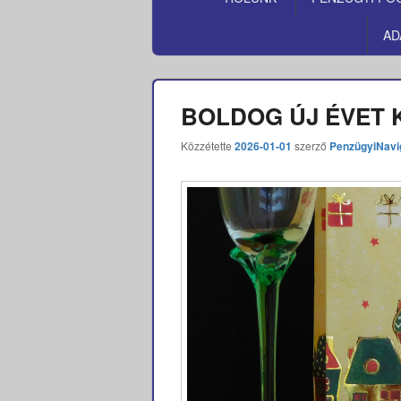
MENÜ
AD
BOLDOG ÚJ ÉVET K
Közzétette
2026-01-01
szerző
PenzügyiNavi