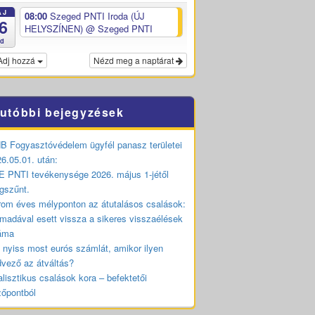
ÁJ
08:00
Szeged PNTI Iroda (ÚJ
6
HELYSZÍNEN)
@ Szeged PNTI
ed
Adj hozzá
Nézd meg a naptárat
utóbbi bejegyzések
 Fogyasztóvédelem ügyfél panasz területei
6.05.01. után:
 PNTI tevékenysége 2026. május 1-jétől
gszűnt.
om éves mélyponton az átutalásos csalások:
madával esett vissza a sikeres visszaélések
áma
 nyiss most eurós számlát, amikor ilyen
vező az átváltás?
lisztikus csalások kora – befektetői
zőpontból