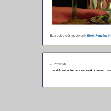
Ez a bejegyzés megjelenik
Hírek
PenzügyiN
Bejegyzés
navigáció
Previous
←
Previous
Tovább nő a banki csalások száma Eu
post: