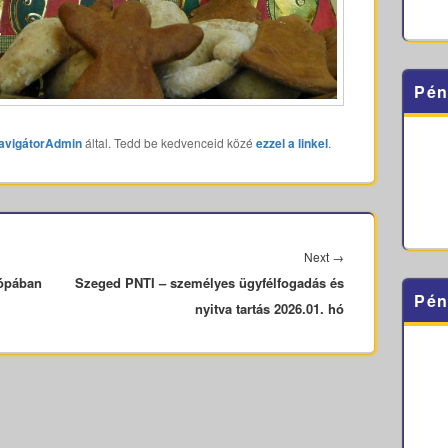
Pén
avigátorAdmin
által. Tedd be kedvenceid közé
ezzel a linkel
.
Next
Next
→
rópában
Szeged PNTI – személyes ügyfélfogadás és
post:
Pén
nyitva tartás 2026.01. hó