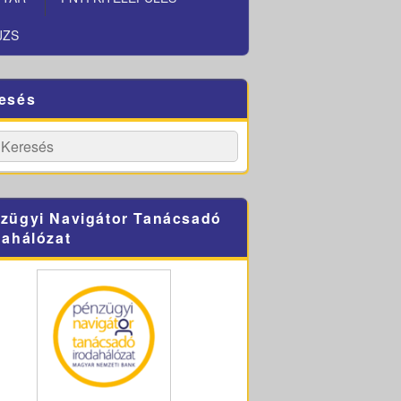
JZS
esés
h
Search
zügyi Navigátor Tanácsadó
dahálózat