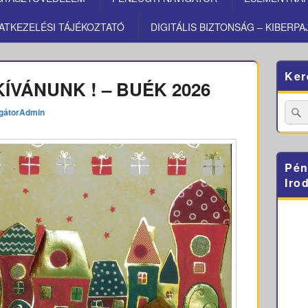
ATKEZELÉSI TÁJÉKOZTATÓ
DIGITÁLIS BIZTONSÁG – KIBERPA
Primary
Ker
Sidebar
ÍVÁNUNK ! – BUÉK 2026
Widget
Area
Searc
gátorAdmin
for:
Pén
Iro