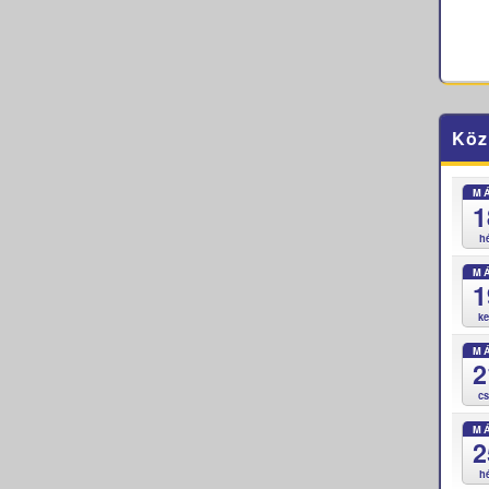
Köz
M
1
h
M
1
k
M
2
c
M
2
h