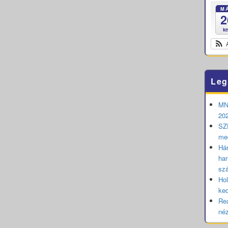
M
2
k
Leg
MNB
202
SZE
me
Hár
har
sz
Hol
ked
Rea
né