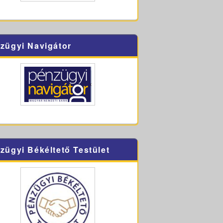
zügyi Navigátor
zügyi Békéltető Testület