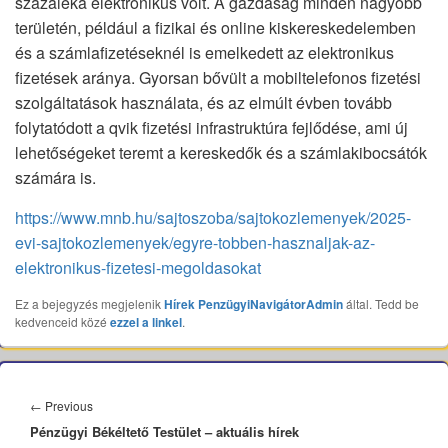
százaléka elektronikus volt. A gazdaság minden nagyobb
területén, például a fizikai és online kiskereskedelemben
és a számlafizetéseknél is emelkedett az elektronikus
fizetések aránya. Gyorsan bővült a mobiltelefonos fizetési
szolgáltatások használata, és az elmúlt évben tovább
folytatódott a qvik fizetési infrastruktúra fejlődése, ami új
lehetőségeket teremt a kereskedők és a számlakibocsátók
számára is.
https://www.mnb.hu/sajtoszoba/sajtokozlemenyek/2025-
evi-sajtokozlemenyek/egyre-tobben-hasznaljak-az-
elektronikus-fizetesi-megoldasokat
Ez a bejegyzés megjelenik
Hírek
PenzügyiNavigátorAdmin
által. Tedd be
kedvenceid közé
ezzel a linkel
.
Bejegyzés
navigáció
Previous
←
Previous
Pénzügyi Békéltető Testület – aktuális hírek
post: