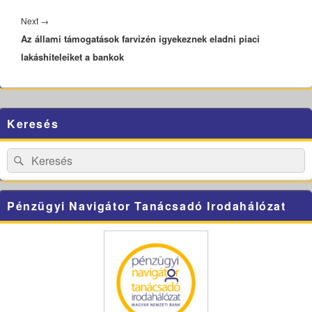
Next
Next
→
Az állami támogatások farvizén igyekeznek eladni piaci
post:
lakáshiteleiket a bankok
Primary
Keresés
Sidebar
Widget
Area
Search
Search
for:
Pénzügyi Navigátor Tanácsadó Irodahálózat