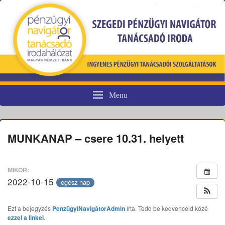
Menu
Pénzügyi fogyasztóvédelem
MUNKANAP – csere 10.31. helyett
MIKOR:
2022-10-15
egész nap
Ezt a bejegyzés
PenzügyiNavigátorAdmin
írta. Tedd be kedvenceid közé
ezzel a linkel
.