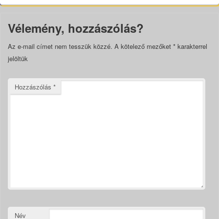
Vélemény, hozzászólás?
Az e-mail címet nem tesszük közzé.
A kötelező mezőket
*
karakterrel
jelöltük
Hozzászólás
*
Név