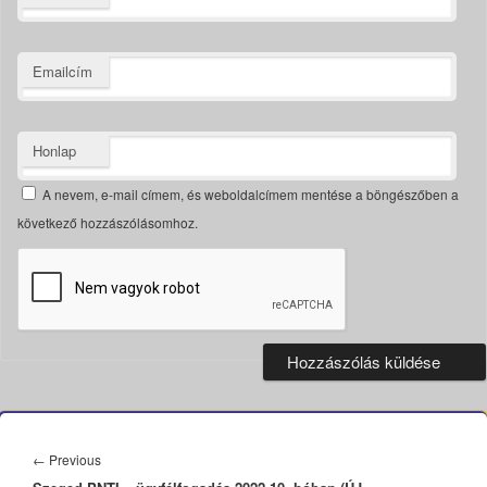
Emailcím
Honlap
A nevem, e-mail címem, és weboldalcímem mentése a böngészőben a
következő hozzászólásomhoz.
Bejegyzés
navigáció
Previous
←
Previous
post: