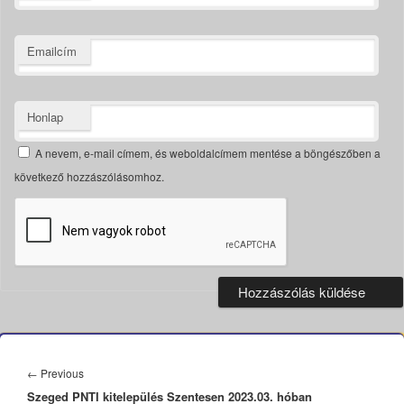
Emailcím
Honlap
A nevem, e-mail címem, és weboldalcímem mentése a böngészőben a
következő hozzászólásomhoz.
Bejegyzés
navigáció
Previous
←
Previous
Szeged PNTI kitelepülés Szentesen 2023.03. hóban
post: