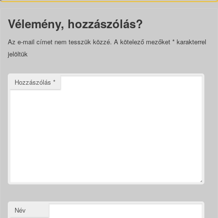
Vélemény, hozzászólás?
Az e-mail címet nem tesszük közzé.
A kötelező mezőket
*
karakterrel
jelöltük
Hozzászólás
*
Név