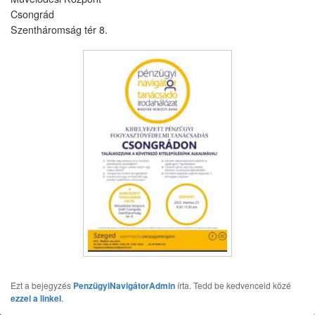
Csongrád
Szentháromság tér 8.
Ezt a bejegyzés
PenzügyiNavigátorAdmin
írta. Tedd be kedvenceid közé
ezzel a linkel
.