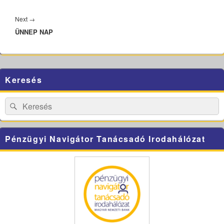
Next
Next
→
ÜNNEP NAP
post:
Primary
Keresés
Sidebar
Widget
Area
Search
Search
for:
Pénzügyi Navigátor Tanácsadó Irodahálózat