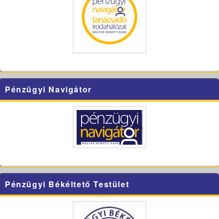
Pénzügyi Navigátor
Pénzügyi Békéltető Testület