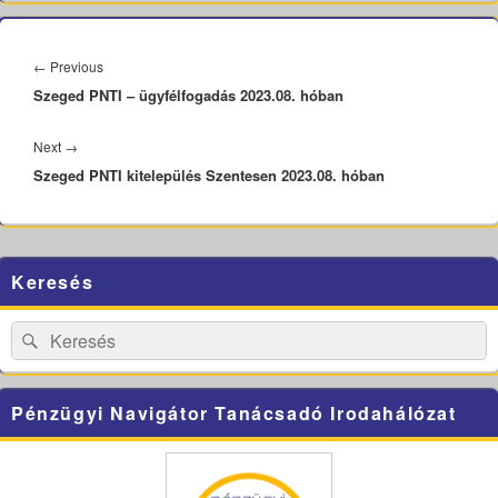
Bejegyzés
navigáció
Previous
←
Previous
Szeged PNTI – ügyfélfogadás 2023.08. hóban
post:
Next
Next
→
Szeged PNTI kitelepülés Szentesen 2023.08. hóban
post:
Primary
Keresés
Sidebar
Widget
Area
Search
Search
for:
Pénzügyi Navigátor Tanácsadó Irodahálózat