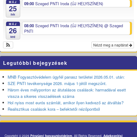
MÁJ
09:00
Szeged PNTI Iroda (ÚJ HELYSZÍNEN)
25
hét
MÁJ
08:00
Szeged PNTI Iroda (ÚJ HELYSZÍNEN)
@ Szeged
26
PNTI
ked
Nézd meg a naptárat
Legutóbbi bejegyzések
MNB Fogyasztóvédelem ügyfél panasz területei 2026.05.01. után:
SZE PNTI tevékenysége 2026. május 1-jétől megszűnt.
Három éves mélyponton az átutalásos csalások: harmadával esett
vissza a sikeres visszaélések száma
Hol nyiss most eurós számlát, amikor ilyen kedvező az átváltás?
Realisztikus csalások kora – befektetői nézőpontból
Copyright © 2026
Pénzügyi fogyasztóvédelem
. All Rights Reserved.
Adatkezelési