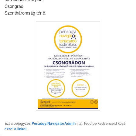
Csongrád
Szentháromság tér 8.
Ezt a bejegyzés
PenzügyiNavigátorAdmin
írta. Tedd be kedvenceid közé
ezzel a linkel
.