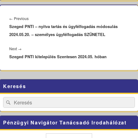
Bejegyzés
navigáció
Previous
←
Previous
Szeged PNTI – nyitva tartás és ügyfélfogadás módosulás
post:
2024.05.20. – személyes ügyfélfogadás SZÜNETEL
Next
Next
→
Szeged PNTI kitelepülés Szentesen 2024.05. hóban
post:
Primary
Keresés
Sidebar
Widget
Area
Search
Search
for:
Pénzügyi Navigátor Tanácsadó Irodahálózat