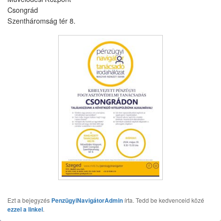
Csongrád
Szentháromság tér 8.
Ezt a bejegyzés
PenzügyiNavigátorAdmin
írta. Tedd be kedvenceid közé
ezzel a linkel
.