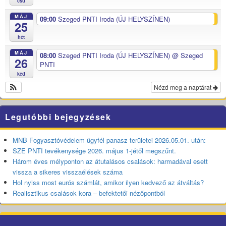
csü
MÁJ
09:00
Szeged PNTI Iroda (ÚJ HELYSZÍNEN)
25
hét
MÁJ
08:00
Szeged PNTI Iroda (ÚJ HELYSZÍNEN)
@ Szeged
26
PNTI
ked
Nézd meg a naptárat
Legutóbbi bejegyzések
MNB Fogyasztóvédelem ügyfél panasz területei 2026.05.01. után:
SZE PNTI tevékenysége 2026. május 1-jétől megszűnt.
Három éves mélyponton az átutalásos csalások: harmadával esett
vissza a sikeres visszaélések száma
Hol nyiss most eurós számlát, amikor ilyen kedvező az átváltás?
Realisztikus csalások kora – befektetői nézőpontból