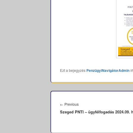
Ezt a bejegyzés
PenzügyiNavigátorAdmin
ír
Bejegyzés
navigáció
Previous
←
Previous
Szeged PNTI – ügyfélfogadás 2024.09. 
post: