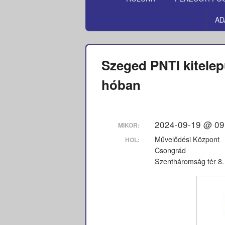
MENÜ
AD
Szeged PNTI kitele
hóban
2024-09-19 @ 09
MIKOR:
Művelődési Központ
HOL:
Csongrád
Szentháromság tér 8.