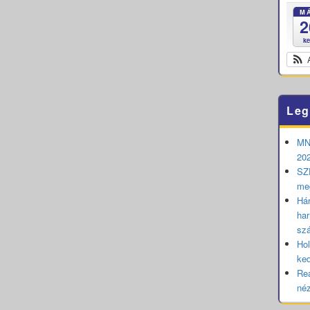
M
2
k
Leg
MNB
202
SZE
me
Hár
har
sz
Hol
ked
Rea
né