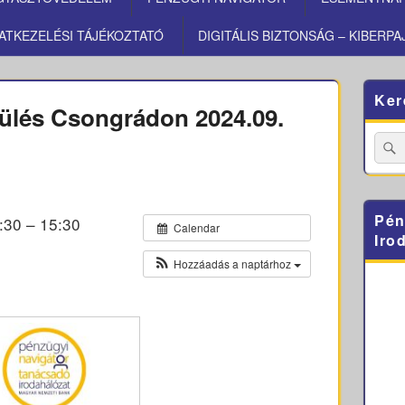
ATKEZELÉSI TÁJÉKOZTATÓ
DIGITÁLIS BIZTONSÁG – KIBERPA
Primary
Ker
Sidebar
pülés Csongrádon 2024.09.
Widget
Area
Searc
for:
Pén
:30 – 15:30
Calendar
Iro
Hozzáadás a naptárhoz