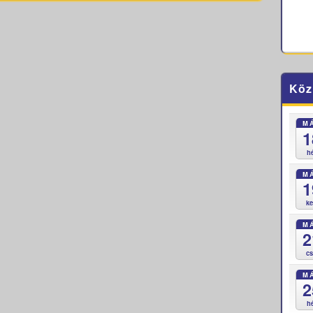
Köz
M
1
h
M
1
k
M
2
c
M
2
h