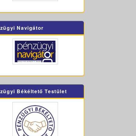
zügyi Navigátor
zügyi Békéltető Testület