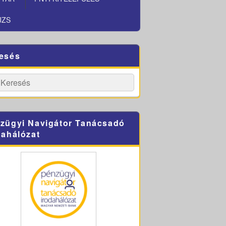
JZS
esés
h
Search
zügyi Navigátor Tanácsadó
dahálózat