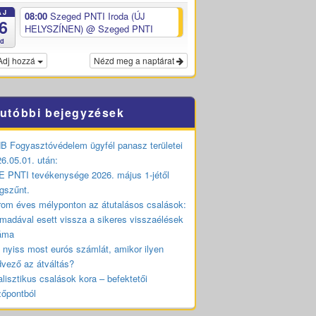
ÁJ
08:00
Szeged PNTI Iroda (ÚJ
6
HELYSZÍNEN)
@ Szeged PNTI
ed
Adj hozzá
Nézd meg a naptárat
utóbbi bejegyzések
 Fogyasztóvédelem ügyfél panasz területei
6.05.01. után:
 PNTI tevékenysége 2026. május 1-jétől
gszűnt.
om éves mélyponton az átutalásos csalások:
madával esett vissza a sikeres visszaélések
áma
 nyiss most eurós számlát, amikor ilyen
vező az átváltás?
lisztikus csalások kora – befektetői
zőpontból