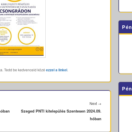
Pén
ta. Tedd be kedvenceid közé
ezzel a linkel
.
Pén
Next
Next
→
hóban
Szeged PNTI kitelepülés Szentesen 2024.09.
post:
hóban