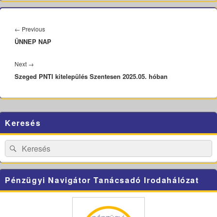
Bejegyzés
navigáció
Previous
←
Previous
ÜNNEP NAP
post:
Next
Next
→
Szeged PNTI kitelepülés Szentesen 2025.05. hóban
post:
Primary
Keresés
Sidebar
Widget
Area
Search
Search
for:
Pénzügyi Navigátor Tanácsadó Irodahálózat