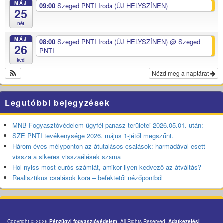
MÁJ
09:00
Szeged PNTI Iroda (ÚJ HELYSZÍNEN)
25
hét
MÁJ
08:00
Szeged PNTI Iroda (ÚJ HELYSZÍNEN)
@ Szeged
26
PNTI
ked
Nézd meg a naptárat
Legutóbbi bejegyzések
MNB Fogyasztóvédelem ügyfél panasz területei 2026.05.01. után:
SZE PNTI tevékenysége 2026. május 1-jétől megszűnt.
Három éves mélyponton az átutalásos csalások: harmadával esett
vissza a sikeres visszaélések száma
Hol nyiss most eurós számlát, amikor ilyen kedvező az átváltás?
Realisztikus csalások kora – befektetői nézőpontból
Copyright © 2026
Pénzügyi fogyasztóvédelem
. All Rights Reserved.
Adatkezelési