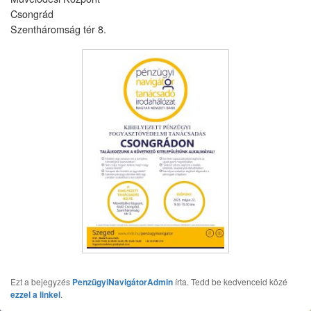
Csongrád
Szentháromság tér 8.
Ezt a bejegyzés
PenzügyiNavigátorAdmin
írta. Tedd be kedvenceid közé
ezzel a linkel
.