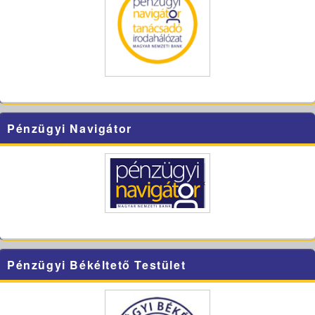
Pénzügyi Navigátor
Pénzügyi Békéltető Testület