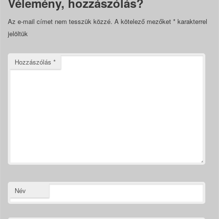
Vélemény, hozzászólás?
Az e-mail címet nem tesszük közzé.
A kötelező mezőket
*
karakterrel
jelöltük
Hozzászólás
*
Név