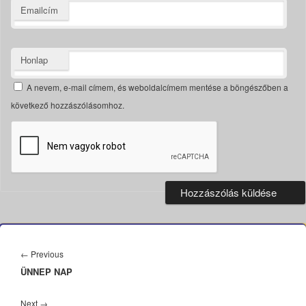
Emailcím
Honlap
A nevem, e-mail címem, és weboldalcímem mentése a böngészőben a
következő hozzászólásomhoz.
Bejegyzés
navigáció
Previous
←
Previous
ÜNNEP NAP
post:
Next
Next
→