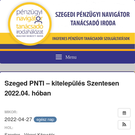
Menu
Pénzügyi fogyasztóvédelem
Szeged PNTI – kitelepülés Szentesen
2022.04. hóban
MIKOR:
2022-04-27
egész nap
HOL:
Szentes - Városi Könyvtár