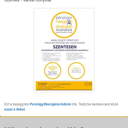
Ezt a bejegyzés
PenzügyiNavigátorAdmin
írta. Tedd be kedvenceid közé
ezzel a linkel
.