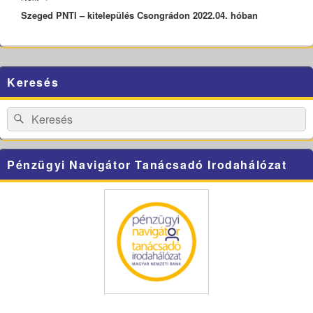
Szeged PNTI – kitelepülés Csongrádon 2022.04. hóban
post:
Primary
Keresés
Sidebar
Widget
Area
Search
Search
for:
Pénzügyi Navigátor Tanácsadó Irodahálózat