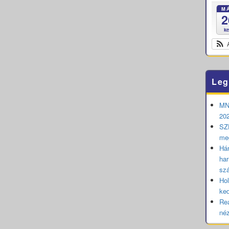
M
2
k
Leg
MNB
202
SZE
me
Hár
har
sz
Hol
ked
Rea
né