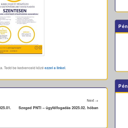
Pén
ta. Tedd be kedvenceid közé
ezzel a linkel
.
Pén
Next
Next
→
25.01.
Szeged PNTI – ügyfélfogadás 2025.02. hóban
post: