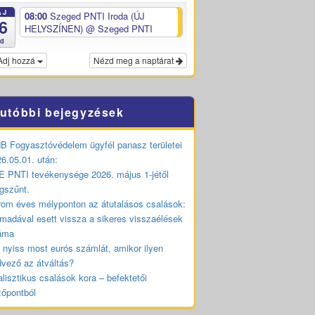
ÁJ
08:00
Szeged PNTI Iroda (ÚJ
6
HELYSZÍNEN)
@ Szeged PNTI
ed
Adj hozzá
Nézd meg a naptárat
utóbbi bejegyzések
 Fogyasztóvédelem ügyfél panasz területei
6.05.01. után:
 PNTI tevékenysége 2026. május 1-jétől
gszűnt.
om éves mélyponton az átutalásos csalások:
madával esett vissza a sikeres visszaélések
áma
 nyiss most eurós számlát, amikor ilyen
vező az átváltás?
lisztikus csalások kora – befektetői
zőpontból