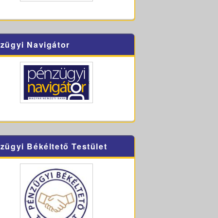
zügyi Navigátor
zügyi Békéltető Testület