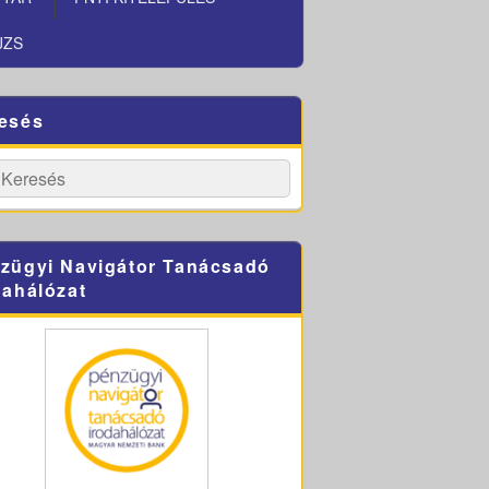
JZS
esés
h
Search
zügyi Navigátor Tanácsadó
dahálózat