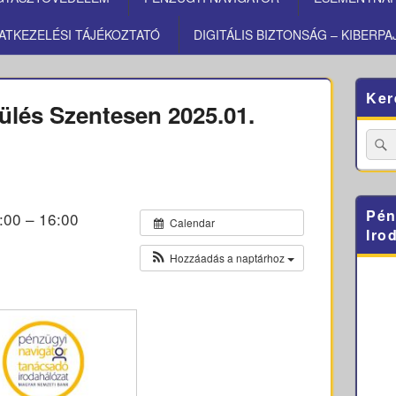
ATKEZELÉSI TÁJÉKOZTATÓ
DIGITÁLIS BIZTONSÁG – KIBERPA
Primary
Ker
Sidebar
ülés Szentesen 2025.01.
Widget
Area
Searc
for:
Pén
:00 – 16:00
Calendar
Iro
Hozzáadás a naptárhoz