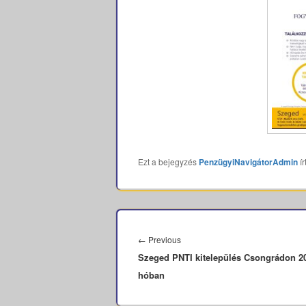
Ezt a bejegyzés
PenzügyiNavigátorAdmin
ír
Bejegyzés
navigáció
Previous
←
Previous
Szeged PNTI kitelepülés Csongrádon 20
post:
hóban