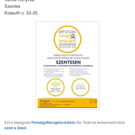
Szentes
Kossuth u. 33-35.
Ezt a bejegyzés
PenzügyiNavigátorAdmin
írta. Tedd be kedvenceid közé
ezzel a linkel
.