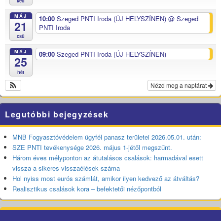
ked
MÁJ
10:00
Szeged PNTI Iroda (ÚJ HELYSZÍNEN)
@ Szeged
21
PNTI Iroda
csü
MÁJ
09:00
Szeged PNTI Iroda (ÚJ HELYSZÍNEN)
25
hét
Nézd meg a naptárat
Legutóbbi bejegyzések
MNB Fogyasztóvédelem ügyfél panasz területei 2026.05.01. után:
SZE PNTI tevékenysége 2026. május 1-jétől megszűnt.
Három éves mélyponton az átutalásos csalások: harmadával esett
vissza a sikeres visszaélések száma
Hol nyiss most eurós számlát, amikor ilyen kedvező az átváltás?
Realisztikus csalások kora – befektetői nézőpontból