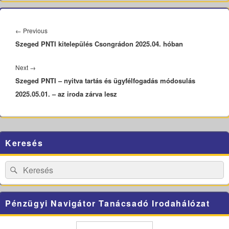
Bejegyzés
navigáció
Previous
←
Previous
Szeged PNTI kitelepülés Csongrádon 2025.04. hóban
post:
Next
Next
→
Szeged PNTI – nyitva tartás és ügyfélfogadás módosulás
post:
2025.05.01. – az iroda zárva lesz
Primary
Keresés
Sidebar
Widget
Area
Search
Search
for:
Pénzügyi Navigátor Tanácsadó Irodahálózat