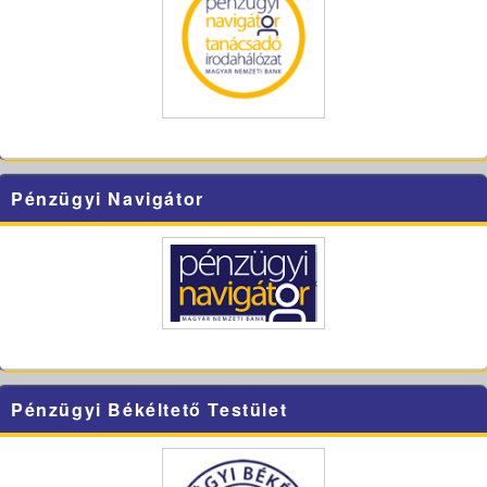
Pénzügyi Navigátor
Pénzügyi Békéltető Testület