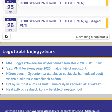
MÁJ
09:00
Szeged PNTI Iroda (ÚJ HELYSZÍNEN)
25
hét
MÁJ
08:00
Szeged PNTI Iroda (ÚJ HELYSZÍNEN)
@ Szeged
26
PNTI
ked
Nézd meg a naptárat
Legutóbbi bejegyzések
MNB Fogyasztóvédelem ügyfél panasz területei 2026.05.01. után:
SZE PNTI tevékenysége 2026. május 1-jétől megszűnt.
Három éves mélyponton az átutalásos csalások: harmadával esett
vissza a sikeres visszaélések száma
Hol nyiss most eurós számlát, amikor ilyen kedvező az átváltás?
Realisztikus csalások kora – befektetői nézőpontból
Copyright © 2026
Pénzügyi fogyasztóvédelem
. All Rights Reserved.
Adatkezelési