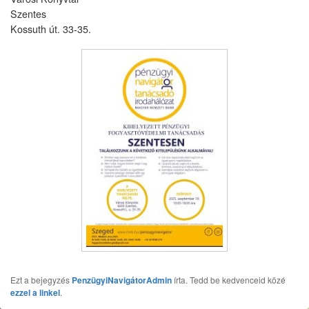
Szentes
Kossuth út. 33-35.
Ezt a bejegyzés
PenzügyiNavigátorAdmin
írta. Tedd be kedvenceid közé
ezzel a linkel
.