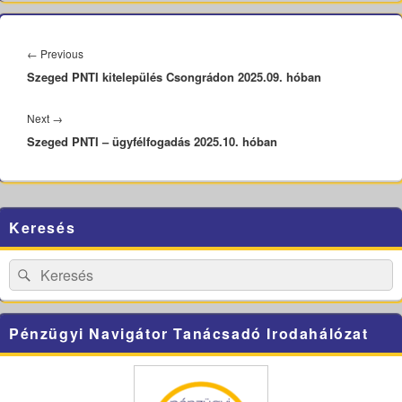
Bejegyzés
navigáció
Previous
←
Previous
Szeged PNTI kitelepülés Csongrádon 2025.09. hóban
post:
Next
Next
→
Szeged PNTI – ügyfélfogadás 2025.10. hóban
post:
Primary
Keresés
Sidebar
Widget
Area
Search
Search
for:
Pénzügyi Navigátor Tanácsadó Irodahálózat