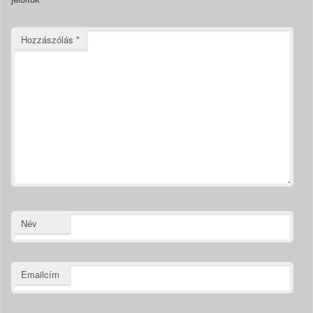
Hozzászólás
*
Név
Emailcím