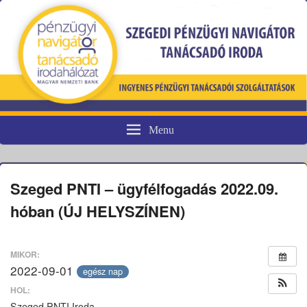
Menu
Pénzügyi fogyasztóvédelem
Szeged PNTI – ügyfélfogadás 2022.09.
hóban (ÚJ HELYSZÍNEN)
MIKOR:
2022-09-01
egész nap
HOL:
Szeged PNTI Iroda