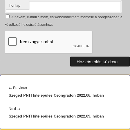
Honlap
A nevem, e-mail címem, és weboldalcímem mentése a böngészőben a
következő hozzászólásomhoz.
Bejegyzés
navigáció
Previous
←
Previous
Szeged PNTI kitelepülés Csongrádon 2022.08. hóban
post:
Next
Next
→
Szeged PNTI kitelepülés Csongrádon 2022.09. hóban
post: