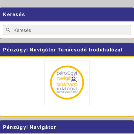
Primary
Keresés
Sidebar
Widget
Area
Search
Search
for:
Pénzügyi Navigátor Tanácsadó Irodahálózat
Pénzügyi Navigátor