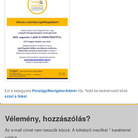
Ezt a bejegyzés
PenzügyiNavigátorAdmin
írta. Tedd be kedvenceid közé
ezzel a linkel
.
Vélemény, hozzászólás?
Az e-mail címet nem tesszük közzé.
A kötelező mezőket
*
karakterrel
jelöltük