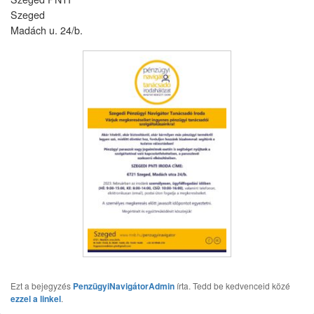
Szeged
Madách u. 24/b.
Ezt a bejegyzés
PenzügyiNavigátorAdmin
írta. Tedd be kedvenceid közé
ezzel a linkel
.