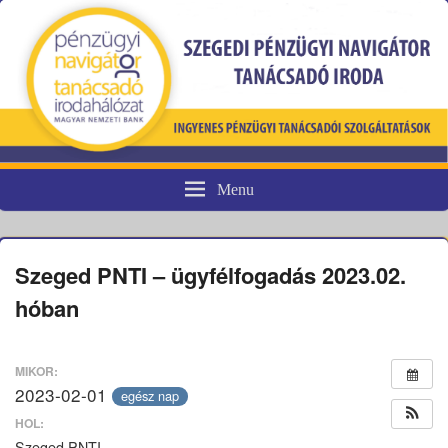
Menu
Pénzügyi fogyasztóvédelem
Szeged PNTI – ügyfélfogadás 2023.02.
hóban
MIKOR:
2023-02-01
egész nap
HOL:
Szeged PNTI