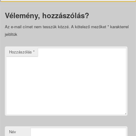
Vélemény, hozzászólás?
Az e-mail címet nem tesszük közzé.
A kötelező mezőket
*
karakterrel
jelöltük
Hozzászólás
*
Név