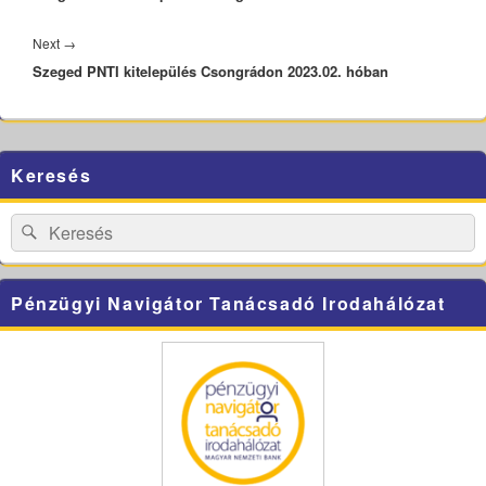
Next
Next
→
Szeged PNTI kitelepülés Csongrádon 2023.02. hóban
post:
Primary
Keresés
Sidebar
Widget
Area
Search
Search
for:
Pénzügyi Navigátor Tanácsadó Irodahálózat