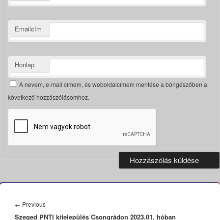
Emailcím
Honlap
A nevem, e-mail címem, és weboldalcímem mentése a böngészőben a
következő hozzászólásomhoz.
Bejegyzés
navigáció
Previous
←
Previous
Szeged PNTI kitelepülés Csongrádon 2023.01. hóban
post: