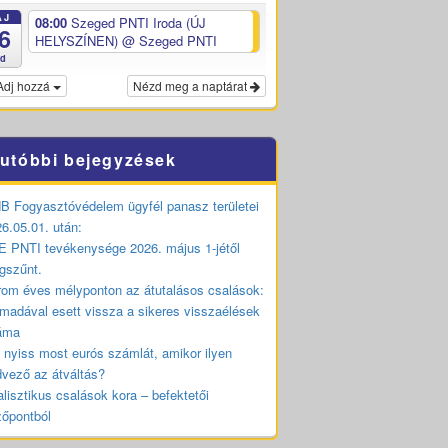
ÁJ
08:00
Szeged PNTI Iroda (ÚJ
6
HELYSZÍNEN)
@ Szeged PNTI
ed
Adj hozzá
Nézd meg a naptárat
utóbbi bejegyzések
 Fogyasztóvédelem ügyfél panasz területei
6.05.01. után:
 PNTI tevékenysége 2026. május 1-jétől
gszűnt.
om éves mélyponton az átutalásos csalások:
madával esett vissza a sikeres visszaélések
áma
 nyiss most eurós számlát, amikor ilyen
vező az átváltás?
lisztikus csalások kora – befektetői
zőpontból