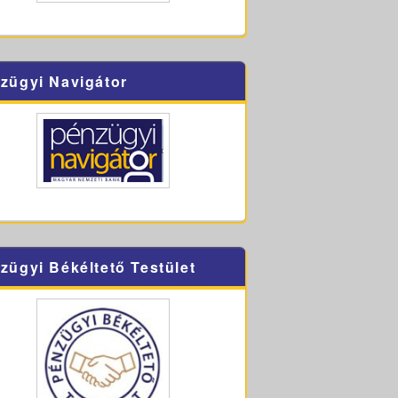
zügyi Navigátor
zügyi Békéltető Testület