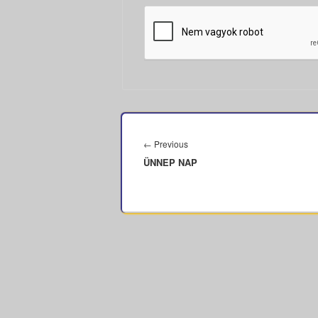
Bejegyzés
navigáció
Previous
←
Previous
ÜNNEP NAP
post: