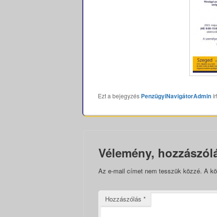
Ezt a bejegyzés
PenzügyiNavigátorAdmin
ír
Vélemény, hozzászól
Az e-mail címet nem tesszük közzé.
A kö
Hozzászólás
*