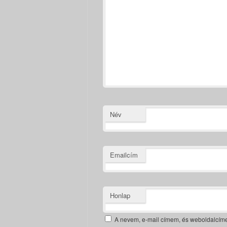
Név
Emailcím
Honlap
A nevem, e-mail címem, és weboldalcí