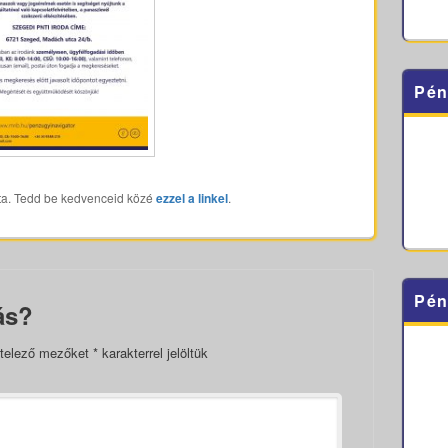
Pén
ta. Tedd be kedvenceid közé
ezzel a linkel
.
Pén
ás?
telező mezőket
*
karakterrel jelöltük