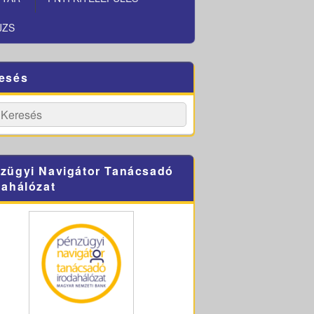
JZS
esés
h
Search
zügyi Navigátor Tanácsadó
dahálózat