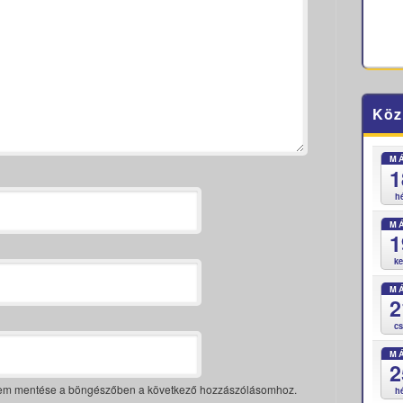
Köz
M
1
h
M
1
k
M
2
c
M
2
mem mentése a böngészőben a következő hozzászólásomhoz.
h