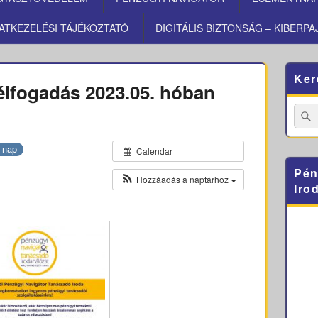
ATKEZELÉSI TÁJÉKOZTATÓ
DIGITÁLIS BIZTONSÁG – KIBERPA
Primary
Ker
Sidebar
élfogadás 2023.05. hóban
Widget
Area
Searc
for:
 nap
Calendar
Pén
Hozzáadás a naptárhoz
Iro