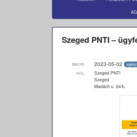
MENÜ
AD
Szeged PNTI – ügyf
2023-05-02
egész
MIKOR:
Szeged PNTI
HOL:
Szeged
Madách u. 24/b.