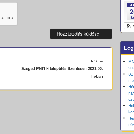
M
2
k
Leg
Next
Next
→
MNB
202
Szeged PNTI kitelepülés Szentesen 2023.05.
post:
SZE
hóban
me
Hár
har
sz
Hol
ked
Rea
né