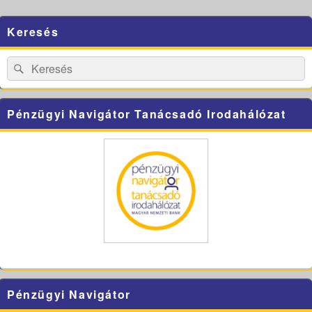
Primary
Keresés
Sidebar
Widget
Area
Search
Search
for:
Pénzügyi Navigátor Tanácsadó Irodahálózat
Pénzügyi Navigátor