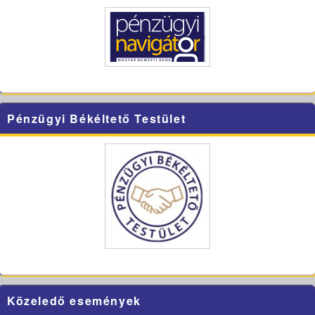
Pénzügyi Békéltető Testület
Közeledő események