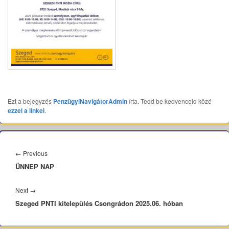
Ezt a bejegyzés
PenzügyiNavigátorAdmin
írta. Tedd be kedvenceid közé
ezzel a linkel
.
Bejegyzés
navigáció
Previous
←
Previous
ÜNNEP NAP
post:
Next
Next
→
Szeged PNTI kitelepülés Csongrádon 2025.06. hóban
post: