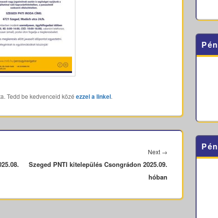
Pén
ta. Tedd be kedvenceid közé
ezzel a linkel
.
Pén
Next
Next
→
25.08.
Szeged PNTI kitelepülés Csongrádon 2025.09.
post:
hóban