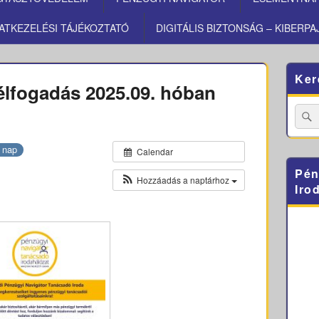
ATKEZELÉSI TÁJÉKOZTATÓ
DIGITÁLIS BIZTONSÁG – KIBERPA
Primary
Ker
Sidebar
élfogadás 2025.09. hóban
Widget
Area
Searc
for:
 nap
Calendar
Pén
Hozzáadás a naptárhoz
Iro