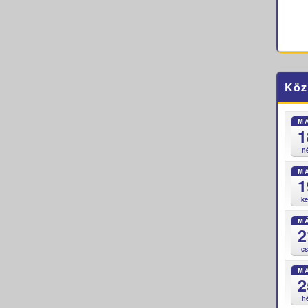
Köz
M
1
h
M
1
k
M
2
c
M
2
h