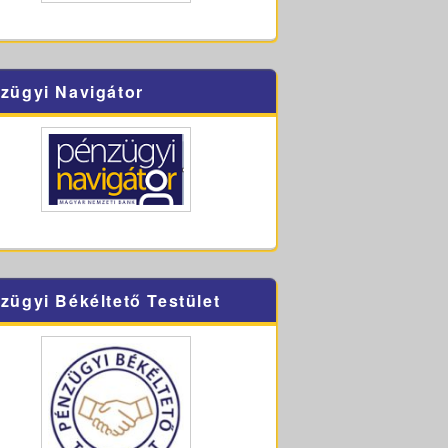
zügyi Navigátor
zügyi Békéltető Testület