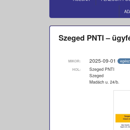
MENÜ
AD
Szeged PNTI – ügyf
2025-09-01
egész
MIKOR:
Szeged PNTI
HOL:
Szeged
Madách u. 24/b.