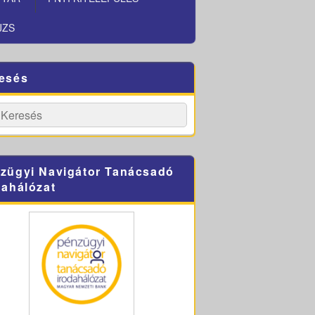
JZS
esés
h
Search
zügyi Navigátor Tanácsadó
dahálózat