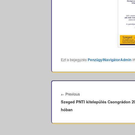
Ezt a bejegyzés
PenzügyiNavigátorAdmin
ír
Bejegyzés
navigáció
Previous
←
Previous
Szeged PNTI kitelepülés Csongrádon 20
post:
hóban