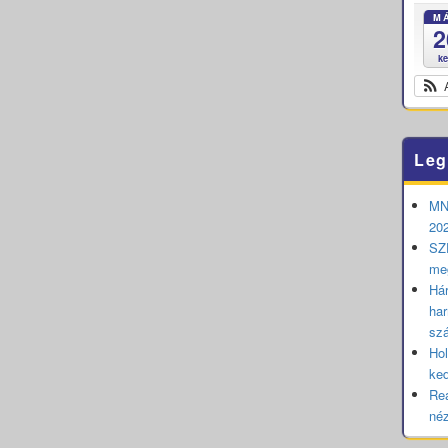
M
2
k
Leg
MNB
202
SZE
me
Hár
har
sz
Hol
ked
Rea
né