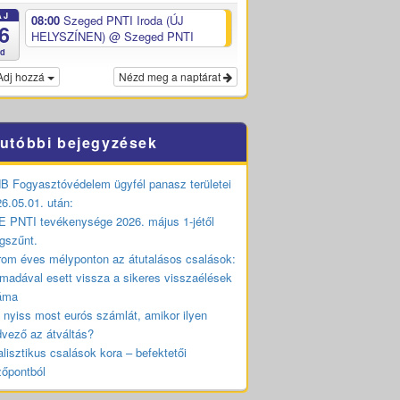
ÁJ
08:00
Szeged PNTI Iroda (ÚJ
6
HELYSZÍNEN)
@ Szeged PNTI
ed
Adj hozzá
Nézd meg a naptárat
utóbbi bejegyzések
 Fogyasztóvédelem ügyfél panasz területei
6.05.01. után:
 PNTI tevékenysége 2026. május 1-jétől
gszűnt.
om éves mélyponton az átutalásos csalások:
madával esett vissza a sikeres visszaélések
áma
 nyiss most eurós számlát, amikor ilyen
vező az átváltás?
lisztikus csalások kora – befektetői
zőpontból