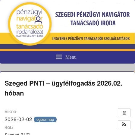
Menu
Pénzügyi fogyasztóvédelem
Szeged PNTI – ügyfélfogadás 2026.02.
hóban
MIKOR:
2026-02-02
egész nap
HOL:
Szeged PNTI