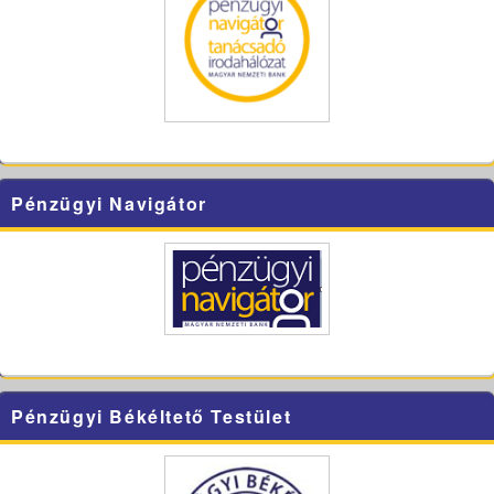
Pénzügyi Navigátor
Pénzügyi Békéltető Testület