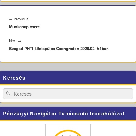
Bejegyzés
navigáció
Previous
←
Previous
Munkanap csere
post:
Next
Next
→
Szeged PNTI kitelepülés Csongrádon 2026.02. hóban
post:
Primary
Keresés
Sidebar
Widget
Area
Search
Search
for:
Pénzügyi Navigátor Tanácsadó Irodahálózat