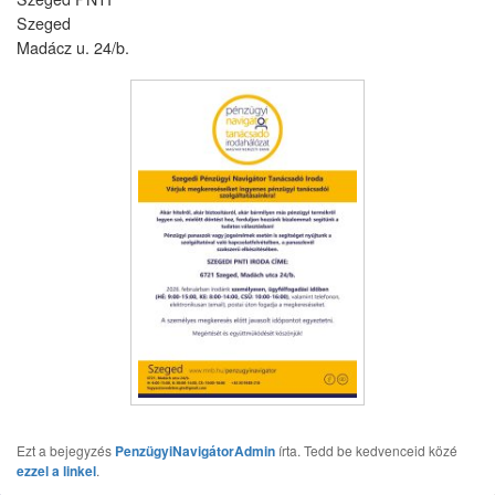
Szeged
Madácz u. 24/b.
Ezt a bejegyzés
PenzügyiNavigátorAdmin
írta. Tedd be kedvenceid közé
ezzel a linkel
.