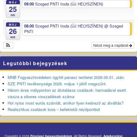
MÁJ
09:00
Szeged PNTI Iroda (ÚJ HELYSZÍNEN)
25
hét
MÁJ
08:00
Szeged PNTI Iroda (ÚJ HELYSZÍNEN)
@ Szeged
26
PNTI
ked
Nézd meg a naptárat
Legutóbbi bejegyzések
MNB Fogyasztóvédelem ügyfél panasz területei 2026.05.01. után:
SZE PNTI tevékenysége 2026. május 1-jétől megszűnt.
Három éves mélyponton az átutalásos csalások: harmadával esett
vissza a sikeres visszaélések száma
Hol nyiss most eurós számlát, amikor ilyen kedvező az átváltás?
Realisztikus csalások kora – befektetői nézőpontból
Copyright © 2026
Pénzügyi fogyasztóvédelem
. All Rights Reserved.
Adatkezelési