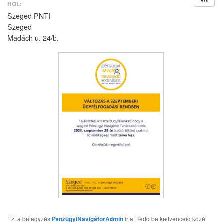
HOL:
Szeged PNTI
Szeged
Madách u. 24/b.
Ezt a bejegyzés
PenzügyiNavigátorAdmin
írta. Tedd be kedvenceid közé