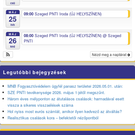
csü
MÁJ
09:00
Szeged PNTI Iroda (ÚJ HELYSZÍNEN)
25
hét
MÁJ
08:00
Szeged PNTI Iroda (ÚJ HELYSZÍNEN)
@ Szeged
26
PNTI
ked
Nézd meg a naptárat
Legutóbbi bejegyzések
MNB Fogyasztóvédelem ügyfél panasz területei 2026.05.01. után:
SZE PNTI tevékenysége 2026. május 1-jétől megszűnt.
Három éves mélyponton az átutalásos csalások: harmadával esett
vissza a sikeres visszaélések száma
Hol nyiss most eurós számlát, amikor ilyen kedvező az átváltás?
Realisztikus csalások kora – befektetői nézőpontból