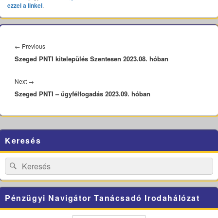
ezzel a linkel
.
Bejegyzés
navigáció
Previous
←
Previous
Szeged PNTI kitelepülés Szentesen 2023.08. hóban
post:
Next
Next
→
Szeged PNTI – ügyfélfogadás 2023.09. hóban
post:
Primary
Keresés
Sidebar
Widget
Area
Search
Search
for:
Pénzügyi Navigátor Tanácsadó Irodahálózat