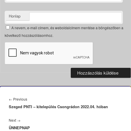
Honlap
A nevem, e-mail címem, és weboldalcímem mentése a böngészőben a
következő hozzászólásomhoz.
Bejegyzés
navigáció
Previous
←
Previous
Szeged PNTI – kitelepülés Csongrádon 2022.04. hóban
post:
Next
Next
→
ÜNNEPNAP
post: