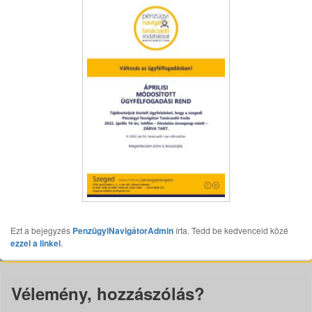
Ezt a bejegyzés
PenzügyiNavigátorAdmin
írta. Tedd be kedvenceid közé
ezzel a linkel
.
Vélemény, hozzászólás?