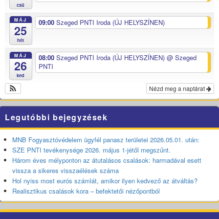
csü
MÁJ
09:00
Szeged PNTI Iroda (ÚJ HELYSZÍNEN)
25
hét
MÁJ
08:00
Szeged PNTI Iroda (ÚJ HELYSZÍNEN)
@ Szeged
26
PNTI
ked
Nézd meg a naptárat
Legutóbbi bejegyzések
MNB Fogyasztóvédelem ügyfél panasz területei 2026.05.01. után:
SZE PNTI tevékenysége 2026. május 1-jétől megszűnt.
Három éves mélyponton az átutalásos csalások: harmadával esett
vissza a sikeres visszaélések száma
Hol nyiss most eurós számlát, amikor ilyen kedvező az átváltás?
Realisztikus csalások kora – befektetői nézőpontból