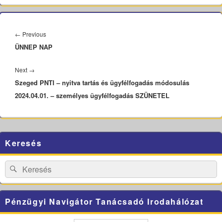
Bejegyzés
navigáció
Previous
←
Previous
ÜNNEP NAP
post:
Next
Next
→
Szeged PNTI – nyitva tartás és ügyfélfogadás módosulás
post:
2024.04.01. – személyes ügyfélfogadás SZÜNETEL
Primary
Keresés
Sidebar
Widget
Area
Search
Search
for:
Pénzügyi Navigátor Tanácsadó Irodahálózat