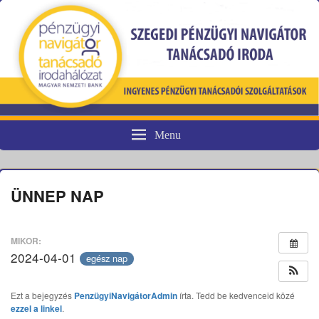
Menu
Pénzügyi fogyasztóvédelem
ÜNNEP NAP
MIKOR:
2024-04-01
egész nap
Ezt a bejegyzés
PenzügyiNavigátorAdmin
írta. Tedd be kedvenceid közé
ezzel a linkel
.