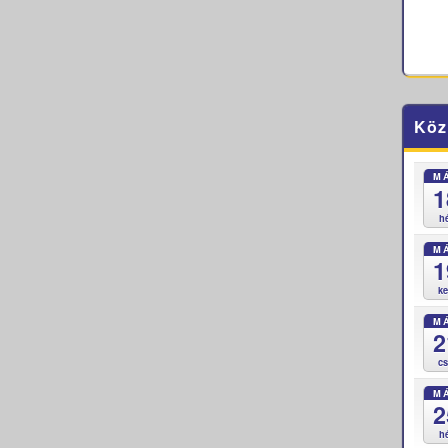
Köz
M
1
h
M
1
k
M
2
c
M
2
h