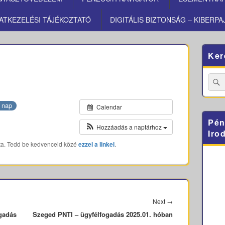
ATKEZELÉSI TÁJÉKOZTATÓ
DIGITÁLIS BIZTONSÁG – KIBERPA
Primary
Ker
Sidebar
Widget
Area
Searc
for:
 nap
Calendar
Pén
Hozzáadás a naptárhoz
Iro
ta. Tedd be kedvenceid közé
ezzel a linkel
.
Next
Next
→
ogadás
Szeged PNTI – ügyfélfogadás 2025.01. hóban
post: