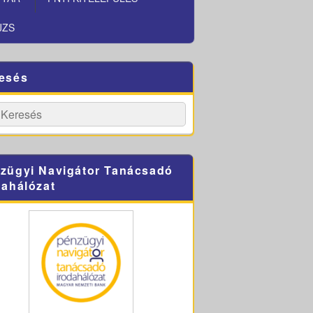
JZS
esés
h
Search
zügyi Navigátor Tanácsadó
dahálózat