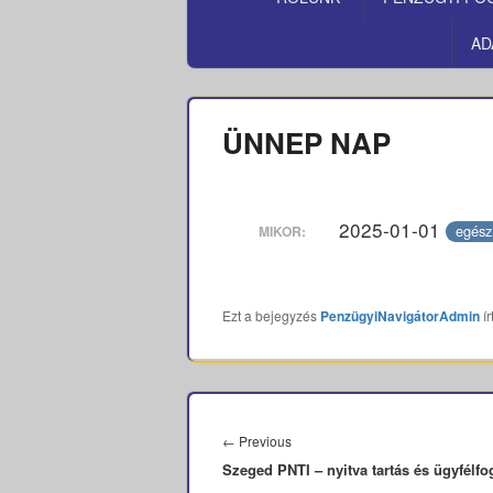
MENÜ
AD
ÜNNEP NAP
2025-01-01
egész
MIKOR:
Ezt a bejegyzés
PenzügyiNavigátorAdmin
ír
Bejegyzés
navigáció
Previous
←
Previous
Szeged PNTI – nyitva tartás és ügyfélf
post: