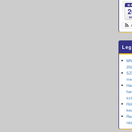
M
2
k
Leg
MNB
202
SZE
me
Hár
har
sz
Hol
ked
Rea
né