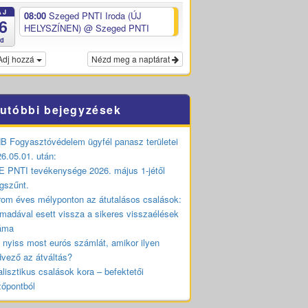
ÁJ
08:00
Szeged PNTI Iroda (ÚJ
6
HELYSZÍNEN)
@ Szeged PNTI
ed
Adj hozzá
Nézd meg a naptárat
utóbbi bejegyzések
 Fogyasztóvédelem ügyfél panasz területei
6.05.01. után:
 PNTI tevékenysége 2026. május 1-jétől
gszűnt.
om éves mélyponton az átutalásos csalások:
madával esett vissza a sikeres visszaélések
áma
 nyiss most eurós számlát, amikor ilyen
vező az átváltás?
lisztikus csalások kora – befektetői
zőpontból