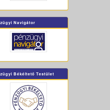
zügyi Navigátor
zügyi Békéltető Testület