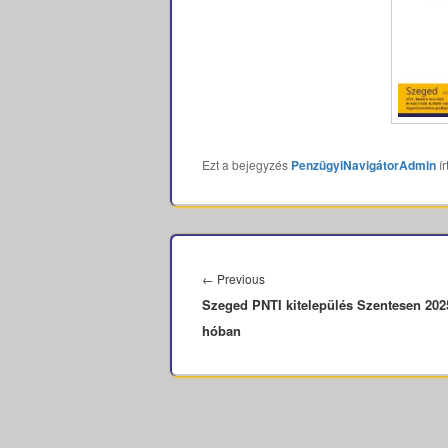
Ezt a bejegyzés
PenzügyiNavigátorAdmin
ír
Bejegyzés
navigáció
Previous
←
Previous
Szeged PNTI kitelepülés Szentesen 202
post:
hóban