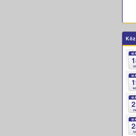
Köz
M
1
h
M
1
k
M
2
c
M
2
h