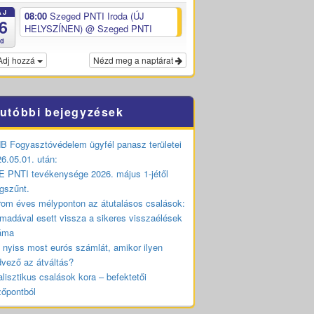
ÁJ
08:00
Szeged PNTI Iroda (ÚJ
6
HELYSZÍNEN)
@ Szeged PNTI
ed
Adj hozzá
Nézd meg a naptárat
utóbbi bejegyzések
 Fogyasztóvédelem ügyfél panasz területei
6.05.01. után:
 PNTI tevékenysége 2026. május 1-jétől
gszűnt.
om éves mélyponton az átutalásos csalások:
madával esett vissza a sikeres visszaélések
áma
 nyiss most eurós számlát, amikor ilyen
vező az átváltás?
lisztikus csalások kora – befektetői
zőpontból