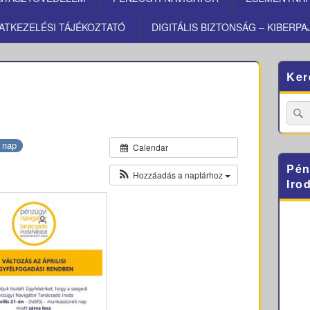
ATKEZELÉSI TÁJÉKOZTATÓ
DIGITÁLIS BIZTONSÁG – KIBERPA
Primary
Ker
Sidebar
Widget
Area
Searc
for:
 nap
Calendar
Pén
Hozzáadás a naptárhoz
Iro