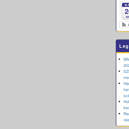
M
2
k
Leg
MNB
202
SZE
me
Hár
har
sz
Hol
ked
Rea
né