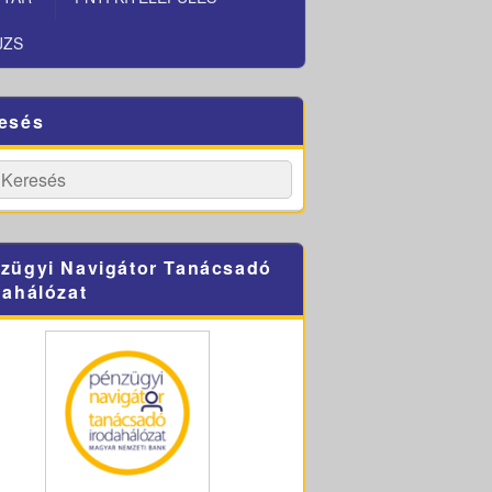
JZS
esés
h
Search
zügyi Navigátor Tanácsadó
dahálózat