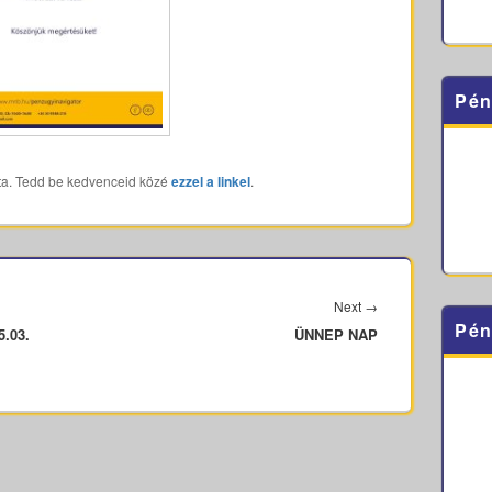
Pén
ta. Tedd be kedvenceid közé
ezzel a linkel
.
Next
Next
→
Pén
5.03.
ÜNNEP NAP
post: