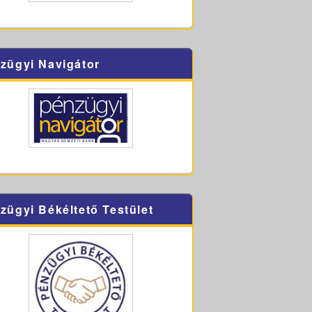
zügyi Navigátor
zügyi Békéltető Testület