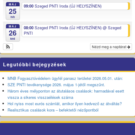
MÁJ
09:00
Szeged PNTI Iroda (ÚJ HELYSZÍNEN)
25
hét
MÁJ
08:00
Szeged PNTI Iroda (ÚJ HELYSZÍNEN)
@ Szeged
26
PNTI
ked
Nézd meg a naptárat
Legutóbbi bejegyzések
MNB Fogyasztóvédelem ügyfél panasz területei 2026.05.01. után:
SZE PNTI tevékenysége 2026. május 1-jétől megszűnt.
Három éves mélyponton az átutalásos csalások: harmadával esett
vissza a sikeres visszaélések száma
Hol nyiss most eurós számlát, amikor ilyen kedvező az átváltás?
Realisztikus csalások kora – befektetői nézőpontból