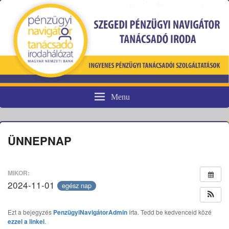
Menu
Pénzügyi fogyasztóvédelem
ÜNNEPNAP
MIKOR:
2024-11-01
egész nap
Ezt a bejegyzés
PenzügyiNavigátorAdmin
írta. Tedd be kedvenceid közé
ezzel a linkel
.