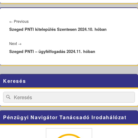
Bejegyzés
navigáció
Previous
←
Previous
Szeged PNTI kitelepülés Szentesen 2024.10. hóban
post:
Next
Next
→
Szeged PNTI – ügyfélfogadás 2024.11. hóban
post:
Primary
Keresés
Sidebar
Widget
Area
Search
Search
for:
Pénzügyi Navigátor Tanácsadó Irodahálózat