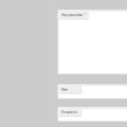
Hozzászólás
*
Név
Emailcím