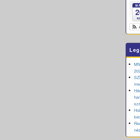
M
2
k
Leg
MNB
202
SZE
me
Hár
har
sz
Hol
ked
Rea
né