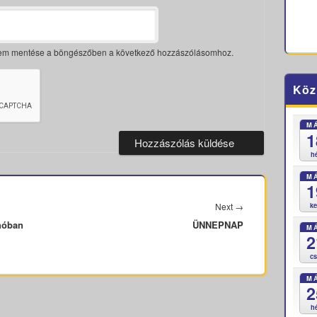
mem mentése a böngészőben a következő hozzászólásomhoz.
Köz
M
1
h
M
1
Next
Next
→
k
hóban
ÜNNEPNAP
post:
M
2
c
M
2
h