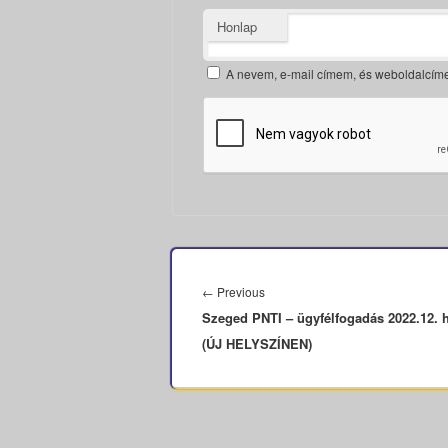
Honlap
A nevem, e-mail címem, és weboldalcí
Bejegyzés
navigáció
Previous
←
Previous
Szeged PNTI – ügyfélfogadás 2022.12. 
post:
(ÚJ HELYSZÍNEN)