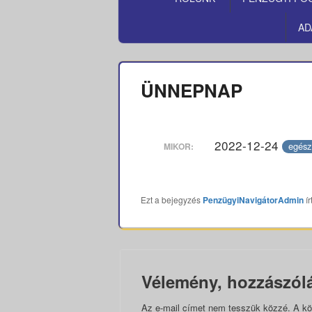
MENÜ
AD
ÜNNEPNAP
2022-12-24
egész
MIKOR:
Ezt a bejegyzés
PenzügyiNavigátorAdmin
ír
Vélemény, hozzászól
Az e-mail címet nem tesszük közzé.
A kö