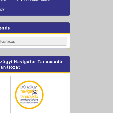
JZS
esés
h
Search
zügyi Navigátor Tanácsadó
dahálózat