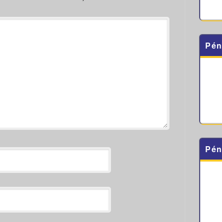
Pén
Pén