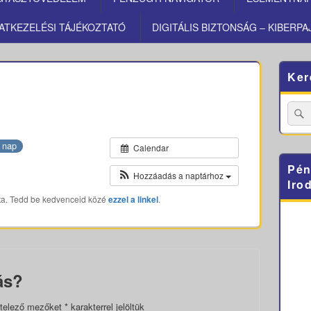
ATKEZELÉSI TÁJÉKOZTATÓ
DIGITÁLIS BIZTONSÁG – KIBERPA
Primary
Ker
Sidebar
Widget
Area
Searc
for:
 nap
Calendar
Pén
Hozzáadás a naptárhoz
Iro
ta. Tedd be kedvenceid közé
ezzel a linkel
.
ás?
telező mezőket
*
karakterrel jelöltük