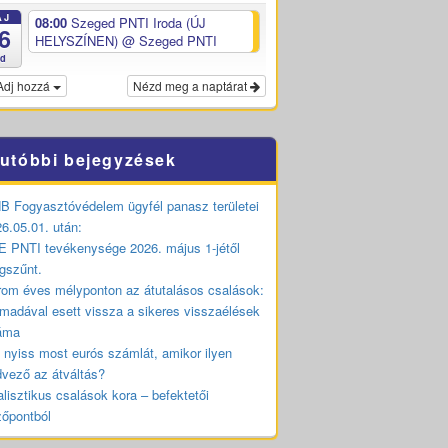
ÁJ
08:00
Szeged PNTI Iroda (ÚJ
6
HELYSZÍNEN)
@ Szeged PNTI
ed
Adj hozzá
Nézd meg a naptárat
utóbbi bejegyzések
 Fogyasztóvédelem ügyfél panasz területei
6.05.01. után:
 PNTI tevékenysége 2026. május 1-jétől
gszűnt.
om éves mélyponton az átutalásos csalások:
madával esett vissza a sikeres visszaélések
áma
 nyiss most eurós számlát, amikor ilyen
vező az átváltás?
lisztikus csalások kora – befektetői
zőpontból