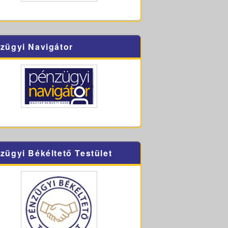
zügyi Navigátor
zügyi Békéltető Testület