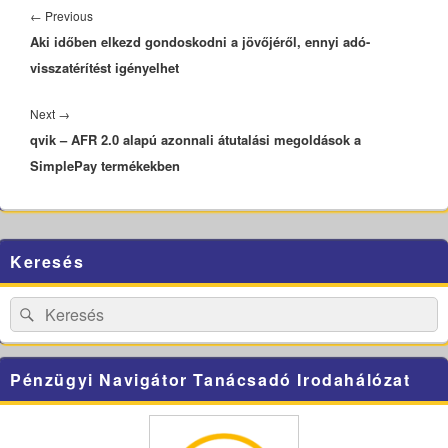
navigáció
Previous
←
Previous
Aki időben elkezd gondoskodni a jövőjéről, ennyi adó-
post:
visszatérítést igényelhet
Next
Next
→
qvik – AFR 2.0 alapú azonnali átutalási megoldások a
post:
SimplePay termékekben
Primary
Keresés
Sidebar
Widget
Area
Search
Search
for:
Pénzügyi Navigátor Tanácsadó Irodahálózat