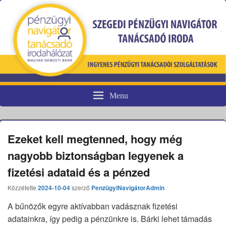
Menu
Pénzügyi fogyasztóvédelem
Ezeket kell megtenned, hogy még
nagyobb biztonságban legyenek a
fizetési adataid és a pénzed
Közzétette
2024-10-04
szerző
PenzügyiNavigátorAdmin
A bűnözők egyre aktívabban vadásznak fizetési
adatainkra, így pedig a pénzünkre is. Bárki lehet támadás