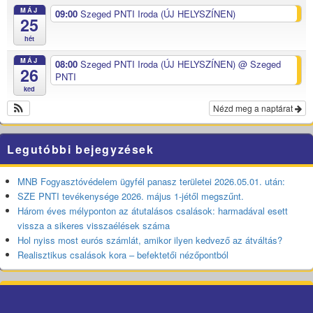
MÁJ
09:00
Szeged PNTI Iroda (ÚJ HELYSZÍNEN)
25
hét
MÁJ
08:00
Szeged PNTI Iroda (ÚJ HELYSZÍNEN)
@ Szeged
26
PNTI
ked
Nézd meg a naptárat
Legutóbbi bejegyzések
MNB Fogyasztóvédelem ügyfél panasz területei 2026.05.01. után:
SZE PNTI tevékenysége 2026. május 1-jétől megszűnt.
Három éves mélyponton az átutalásos csalások: harmadával esett
vissza a sikeres visszaélések száma
Hol nyiss most eurós számlát, amikor ilyen kedvező az átváltás?
Realisztikus csalások kora – befektetői nézőpontból