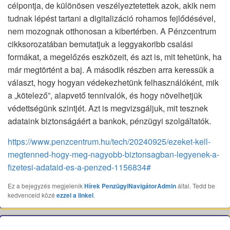
célpontja, de különösen veszélyeztetettek azok, akik nem
tudnak lépést tartani a digitalizáció rohamos fejlődésével,
nem mozognak otthonosan a kibertérben. A Pénzcentrum
cikksorozatában bemutatjuk a leggyakoribb csalási
formákat, a megelőzés eszközeit, és azt is, mit tehetünk, ha
már megtörtént a baj. A második részben arra keressük a
választ, hogy hogyan védekezhetünk felhasználóként, mik
a „kötelező”, alapvető tennivalók, és hogy növelhetjük
védettségünk szintjét. Azt is megvizsgáljuk, mit tesznek
adataink biztonságáért a bankok, pénzügyi szolgáltatók.
https://www.penzcentrum.hu/tech/20240925/ezeket-kell-
megtenned-hogy-meg-nagyobb-biztonsagban-legyenek-a-
fizetesi-adataid-es-a-penzed-1156834#
Ez a bejegyzés megjelenik
Hírek
PenzügyiNavigátorAdmin
által. Tedd be
kedvenceid közé
ezzel a linkel
.
Bejegyzés