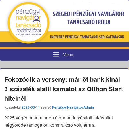
Menu
Pénzügyi fogyasztóvédelem
Fokozódik a verseny: már öt bank kínál
3 százalék alatti kamatot az Otthon Start
hitelnél
Közzétette
2026-03-11
szerző
PenzügyiNavigátorAdmin
2025 végén már minden újonnan folyósított lakáshitel
négyötöde támogatott konstrukció volt, ami a