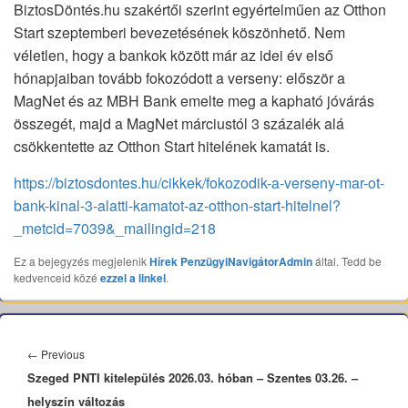
BiztosDöntés.hu szakértői szerint egyértelműen az Otthon
Start szeptemberi bevezetésének köszönhető. Nem
véletlen, hogy a bankok között már az idei év első
hónapjaiban tovább fokozódott a verseny: először a
MagNet és az MBH Bank emelte meg a kapható jóvárás
összegét, majd a MagNet márciustól 3 százalék alá
csökkentette az Otthon Start hitelének kamatát is.
https://biztosdontes.hu/cikkek/fokozodik-a-verseny-mar-ot-
bank-kinal-3-alatti-kamatot-az-otthon-start-hitelnel?
_metcid=7039&_mailingid=218
Ez a bejegyzés megjelenik
Hírek
PenzügyiNavigátorAdmin
által. Tedd be
kedvenceid közé
ezzel a linkel
.
Bejegyzés
navigáció
Previous
←
Previous
Szeged PNTI kitelepülés 2026.03. hóban – Szentes 03.26. –
post:
helyszín változás