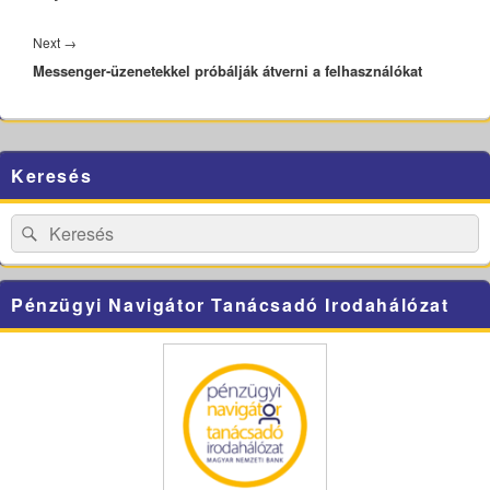
Next
Next
→
Messenger-üzenetekkel próbálják átverni a felhasználókat
post:
Primary
Keresés
Sidebar
Widget
Area
Search
Search
for:
Pénzügyi Navigátor Tanácsadó Irodahálózat