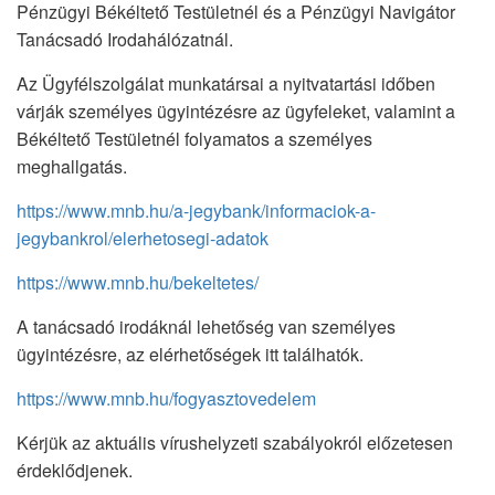
Pénzügyi Békéltető Testületnél és a Pénzügyi Navigátor
Tanácsadó Irodahálózatnál.
Az Ügyfélszolgálat munkatársai a nyitvatartási időben
várják személyes ügyintézésre az ügyfeleket, valamint a
Békéltető Testületnél folyamatos a személyes
meghallgatás.
https://www.mnb.hu/a-jegybank/informaciok-a-
jegybankrol/elerhetosegi-adatok
https://www.mnb.hu/bekeltetes/
A tanácsadó irodáknál lehetőség van személyes
ügyintézésre, az elérhetőségek itt találhatók.
https://www.mnb.hu/fogyasztovedelem
Kérjük az aktuális vírushelyzeti szabályokról előzetesen
érdeklődjenek.