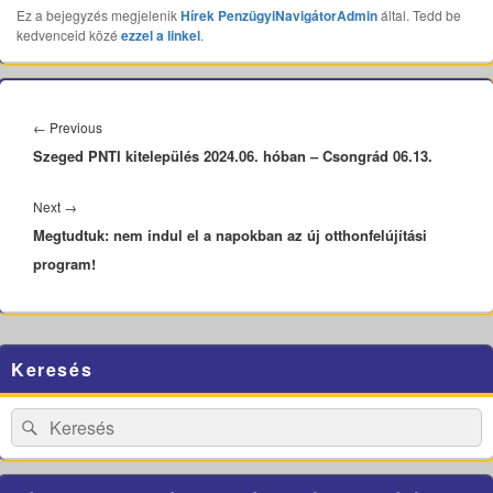
Ez a bejegyzés megjelenik
Hírek
PenzügyiNavigátorAdmin
által. Tedd be
kedvenceid közé
ezzel a linkel
.
Bejegyzés
navigáció
Previous
←
Previous
Szeged PNTI kitelepülés 2024.06. hóban – Csongrád 06.13.
post:
Next
Next
→
Megtudtuk: nem indul el a napokban az új otthonfelújítási
post:
program!
Primary
Keresés
Sidebar
Widget
Area
Search
Search
for: