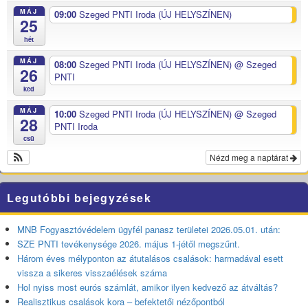
MÁJ
09:00
Szeged PNTI Iroda (ÚJ HELYSZÍNEN)
25
hét
MÁJ
08:00
Szeged PNTI Iroda (ÚJ HELYSZÍNEN)
@ Szeged
26
PNTI
ked
MÁJ
10:00
Szeged PNTI Iroda (ÚJ HELYSZÍNEN)
@ Szeged
28
PNTI Iroda
csü
Nézd meg a naptárat
Legutóbbi bejegyzések
MNB Fogyasztóvédelem ügyfél panasz területei 2026.05.01. után:
SZE PNTI tevékenysége 2026. május 1-jétől megszűnt.
Három éves mélyponton az átutalásos csalások: harmadával esett
vissza a sikeres visszaélések száma
Hol nyiss most eurós számlát, amikor ilyen kedvező az átváltás?
Realisztikus csalások kora – befektetői nézőpontból