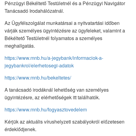
Pénzügyi Békéltető Testületnél és a Pénzügyi Navigátor
Tanácsadó Irodahálózatnál.
Az Ügyfélszolgálat munkatársai a nyitvatartási időben
várják személyes ügyintézésre az ügyfeleket, valamint a
Békéltető Testületnél folyamatos a személyes
meghallgatás.
https://www.mnb.hu/a-jegybank/informaciok-a-
jegybankrol/elerhetosegi-adatok
https://www.mnb.hu/bekeltetes/
A tanácsadó irodáknál lehetőség van személyes
ügyintézésre, az elérhetőségek itt találhatók.
https://www.mnb.hu/fogyasztovedelem
Kérjük az aktuális vírushelyzeti szabályokról előzetesen
érdeklődjenek.