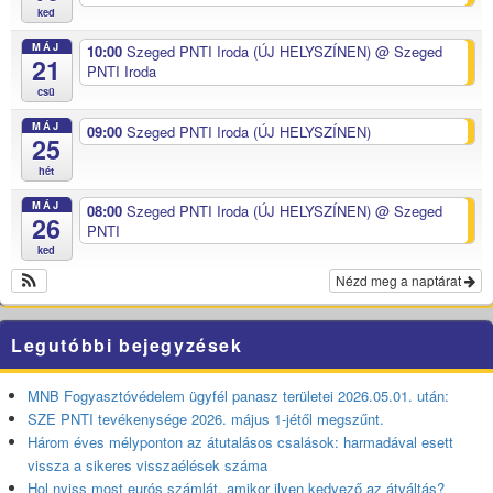
ked
MÁJ
10:00
Szeged PNTI Iroda (ÚJ HELYSZÍNEN)
@ Szeged
21
PNTI Iroda
csü
MÁJ
09:00
Szeged PNTI Iroda (ÚJ HELYSZÍNEN)
25
hét
MÁJ
08:00
Szeged PNTI Iroda (ÚJ HELYSZÍNEN)
@ Szeged
26
PNTI
ked
Nézd meg a naptárat
Legutóbbi bejegyzések
MNB Fogyasztóvédelem ügyfél panasz területei 2026.05.01. után:
SZE PNTI tevékenysége 2026. május 1-jétől megszűnt.
Három éves mélyponton az átutalásos csalások: harmadával esett
vissza a sikeres visszaélések száma
Hol nyiss most eurós számlát, amikor ilyen kedvező az átváltás?