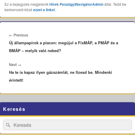
Ez a bejegyzés megjelenik
Hírek
PenzügyiNavigátorAdmin
által. Tedd be
kedvenceid közé
ezzel a linkel
.
Bejegyzés
navigáció
Previous
←
Previous
Új állampapírok a piacon: megújul a FixMÁP, a PMÁP és a
post:
BMÁP – melyik való neked?
Next
Next
→
Ha te is kapsz ilyen gázszámlát, ne fizesd be. Mindenki
post:
érintett!
Primary
Keresés
Sidebar
Widget
Area
Search
Search
for: