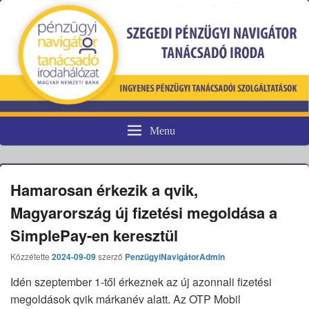
Menu
Pénzügyi fogyasztóvédelem
Hamarosan érkezik a qvik,
Magyarország új fizetési megoldása a
SimplePay-en keresztül
Közzétette
2024-09-09
szerző
PenzügyiNavigátorAdmin
Idén szeptember 1-től érkeznek az új azonnali fizetési
megoldások qvik márkanév alatt. Az OTP Mobil