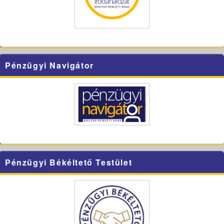
Pénzügyi Navigátor
Pénzügyi Békéltető Testület