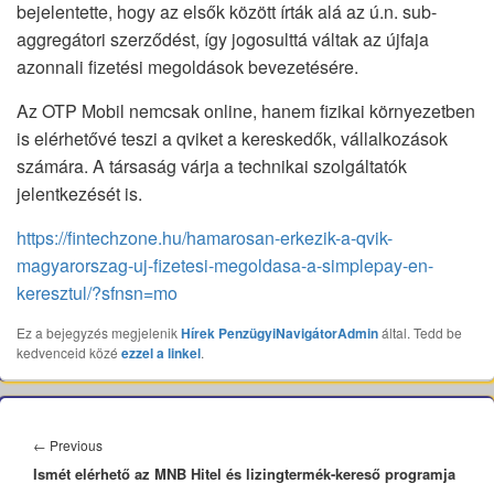
bejelentette, hogy az elsők között írták alá az ú.n. sub-
aggregátori szerződést, így jogosulttá váltak az újfaja
azonnali fizetési megoldások bevezetésére.
Az OTP Mobil nemcsak online, hanem fizikai környezetben
is elérhetővé teszi a qviket a kereskedők, vállalkozások
számára. A társaság várja a technikai szolgáltatók
jelentkezését is.
https://fintechzone.hu/hamarosan-erkezik-a-qvik-
magyarorszag-uj-fizetesi-megoldasa-a-simplepay-en-
keresztul/?sfnsn=mo
Ez a bejegyzés megjelenik
Hírek
PenzügyiNavigátorAdmin
által. Tedd be
kedvenceid közé
ezzel a linkel
.
Bejegyzés
navigáció
Previous
←
Previous
Ismét elérhető az MNB Hitel és lizingtermék-kereső programja
post: