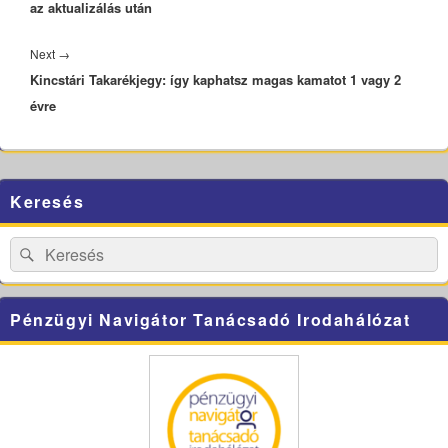
az aktualizálás után
Next
Next
→
Kincstári Takarékjegy: így kaphatsz magas kamatot 1 vagy 2
post:
évre
Primary
Keresés
Sidebar
Widget
Area
Search
Search
for:
Pénzügyi Navigátor Tanácsadó Irodahálózat