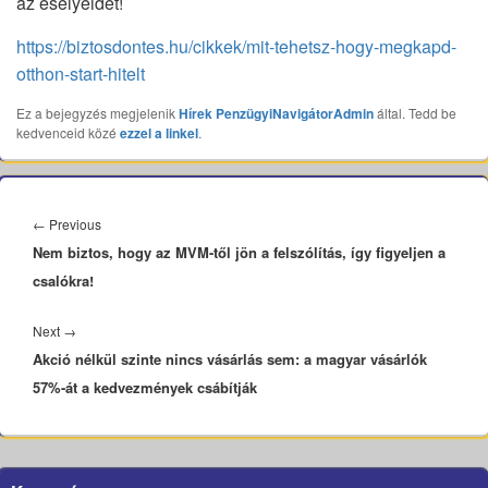
az esélyeidet!
https://biztosdontes.hu/cikkek/mit-tehetsz-hogy-megkapd-
otthon-start-hitelt
Ez a bejegyzés megjelenik
Hírek
PenzügyiNavigátorAdmin
által. Tedd be
kedvenceid közé
ezzel a linkel
.
Bejegyzés
navigáció
Previous
←
Previous
Nem biztos, hogy az MVM-től jön a felszólítás, így figyeljen a
post:
csalókra!
Next
Next
→
Akció nélkül szinte nincs vásárlás sem: a magyar vásárlók
post:
57%-át a kedvezmények csábítják
Primary