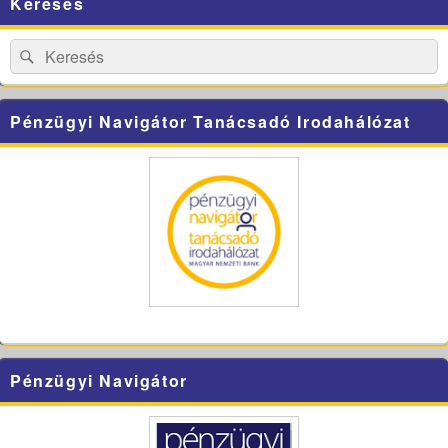
Keresés
Sidebar
Widget
Area
Search
Search
for:
Pénzügyi Navigátor Tanácsadó Irodahálózat
Pénzügyi Navigátor