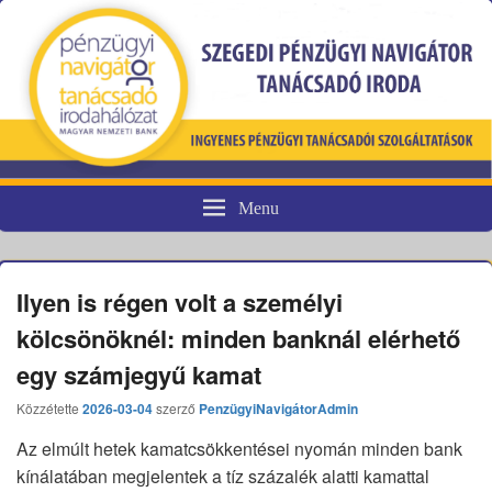
Menu
Pénzügyi fogyasztóvédelem
Ilyen is régen volt a személyi
kölcsönöknél: minden banknál elérhető
egy számjegyű kamat
Közzétette
2026-03-04
szerző
PenzügyiNavigátorAdmin
Az elmúlt hetek kamatcsökkentései nyomán minden bank
kínálatában megjelentek a tíz százalék alatti kamattal