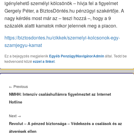
igénylehető személyi kölcsönök – hívja fel a figyelmet
Gergely Péter, a BiztosDöntés.hu pénzügyi szakértője. A
nagy kérdés most már az – teszi hozzá –, hogy a 9
százalék alatti kamatok mikor jelennek meg a piacon.
https://biztosdontes.hu/cikkek/szemelyi-kolcsonok-egy-
szamjegyu-kamat
Ez a bejegyzés megjelenik
Egyéb
PenzügyiNavigátorAdmin
által. Tedd be
kedvenceid közé
ezzel a linkel
.
Bejegyzés
navigáció
Previous
←
Previous
NMHH: Intenzív csaláshullámra figyelmeztet az Internet
post:
Hotline
Next
Next
→
Revolut – A pénzed biztonsága – Védekezés a csalások és az
post:
átverések ellen