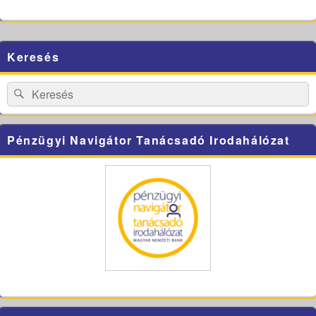
Primary
Keresés
Sidebar
Widget
Area
Search
Search
for:
Pénzügyi Navigátor Tanácsadó Irodahálózat