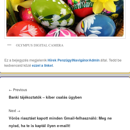
OLYMPUS DIGITAL CAMERA
Ez a bejegyzés megjelenik
Hírek
PenzügyiNavigátorAdmin
által. Tedd be
kedvenceid közé
ezzel a linkel
.
Bejegyzés
navigáció
Previous
←
Previous
Banki tájékoztatók – kiber csalás ügyben
post:
Next
Next
→
Vörös riasztást kapott minden Gmail-felhasználó: Meg ne
post:
nyisd, ha te is kaptál ilyen e-mailt!