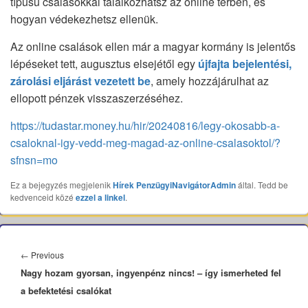
típusú csalásokkal találkozhatsz az online térben, és
hogyan védekezhetsz ellenük.
Az online csalások ellen már a magyar kormány is jelentős
lépéseket tett, augusztus elsejétől egy
újfajta bejelentési,
zárolási eljárást vezetett be
, amely hozzájárulhat az
ellopott pénzek visszaszerzéséhez.
https://tudastar.money.hu/hir/20240816/legy-okosabb-a-
csaloknal-igy-vedd-meg-magad-az-online-csalasoktol/?
sfnsn=mo
Ez a bejegyzés megjelenik
Hírek
PenzügyiNavigátorAdmin
által. Tedd be
kedvenceid közé
ezzel a linkel
.
Bejegyzés
navigáció
Previous
←
Previous
Nagy hozam gyorsan, ingyenpénz nincs! – így ismerheted fel
post:
a befektetési csalókat