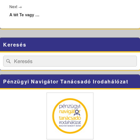
Next
Next
→
A tét Te vagy …
post:
Primary
Keresés
Sidebar
Widget
Area
Search
Search
for:
Pénzügyi Navigátor Tanácsadó Irodahálózat