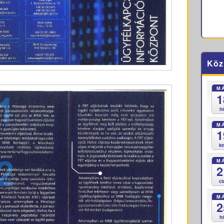
Köz
M
1
h
M
1
k
M
2
c
M
2
h