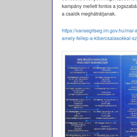
kampány mellett fontos a jogszabá
a csalók meghátráljanak.
https://vansegitseg.im.gov.hu/mar
amely-fellep-a-kibercsalasokkal-