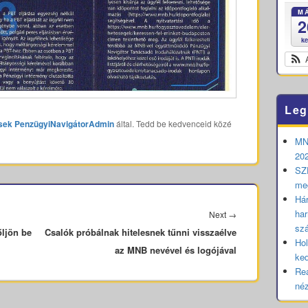
M
2
k
Leg
sek
PenzügyiNavigátorAdmin
által. Tedd be kedvenceid közé
MNB
202
SZE
me
Hár
har
Next
Next
→
sz
őljön be
Csalók próbálnak hitelesnek tűnni visszaélve
post:
Hol
az MNB nevével és logójával
ked
Rea
né