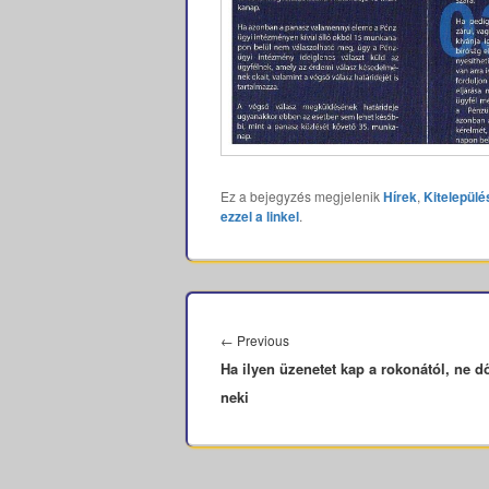
Ez a bejegyzés megjelenik
Hírek
,
Kitelepülé
ezzel a linkel
.
Bejegyzés
navigáció
Previous
←
Previous
Ha ilyen üzenetet kap a rokonától, ne d
post:
neki