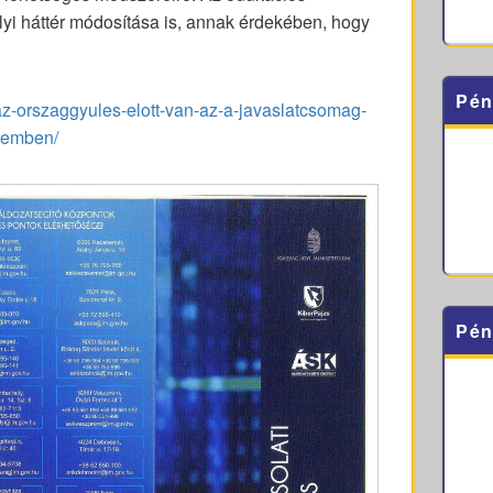
lyi háttér módosítása is, annak érdekében, hogy
Pén
-az-orszaggyules-elott-van-az-a-javaslatcsomag-
szemben/
Pén