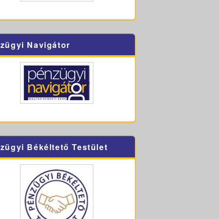
zügyi Navigátor
zügyi Békéltető Testület