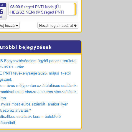
ÁJ
08:00
Szeged PNTI Iroda (ÚJ
6
HELYSZÍNEN)
@ Szeged PNTI
ed
Adj hozzá
Nézd meg a naptárat
utóbbi bejegyzések
 Fogyasztóvédelem ügyfél panasz területei
6.05.01. után:
 PNTI tevékenysége 2026. május 1-jétől
gszűnt.
om éves mélyponton az átutalásos csalások:
madával esett vissza a sikeres visszaélések
áma
 nyiss most eurós számlát, amikor ilyen
vező az átváltás?
lisztikus csalások kora – befektetői
zőpontból