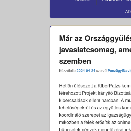
MENÜ
AD
Már az Országgyűlés
javaslatcsomag, ame
szemben
Közzétette
2024-04-24
szerző
PenzügyiNavi
Hétfőn ülésezett a KiberPajzs ko
létrehozott Projekt Irányító Bizott
kibercsalások elleni harcban. A m
lehetőségekről és az együttes kom
koordináló szerepet az Igazságügyi
miközben a felek erősítik az online
bűncselekmények megelőzésének 