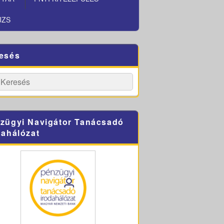
JZS
esés
h
Search
zügyi Navigátor Tanácsadó
dahálózat