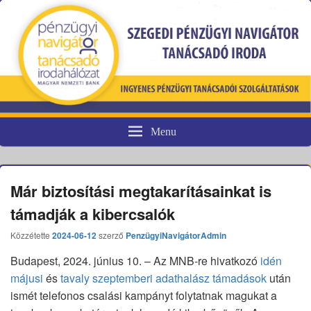
Menu
Pénzügyi fogyasztóvédelem
Már biztosítási megtakarításainkat is
támadják a kibercsalók
Közzétette
2024-06-12
szerző
PenzügyiNavigátorAdmin
Budapest, 2024. június 10. – Az MNB-re hivatkozó
idén
májusi
és
tavaly szeptemberi adathalász támadások
után
ismét telefonos csalási kampányt folytatnak magukat a