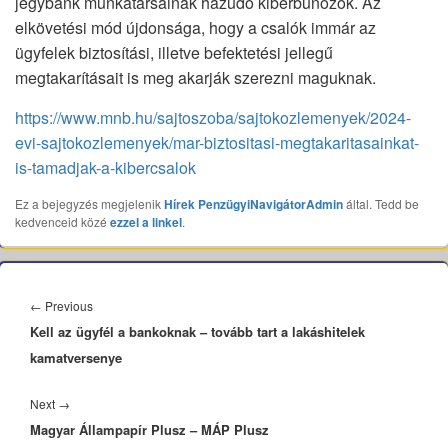
jegybank munkatársainak hazudó kiberbűnözők. Az
elkövetési mód újdonsága, hogy a csalók immár az
ügyfelek biztosítási, illetve befektetési jellegű
megtakarításait is meg akarják szerezni maguknak.
https://www.mnb.hu/sajtoszoba/sajtokozlemenyek/2024-
evi-sajtokozlemenyek/mar-biztositasi-megtakaritasainkat-
is-tamadjak-a-kibercsalok
Ez a bejegyzés megjelenik
Hírek
PenzügyiNavigátorAdmin
által. Tedd be
kedvenceid közé
ezzel a linkel
.
Bejegyzés
navigáció
Previous
←
Previous
Kell az ügyfél a bankoknak – tovább tart a lakáshitelek
post:
kamatversenye
Next
Next
→
Magyar Állampapír Plusz – MÁP Plusz
post: