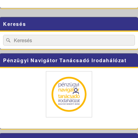
Primary
Keresés
Sidebar
Widget
Area
Search
Search
for:
Pénzügyi Navigátor Tanácsadó Irodahálózat