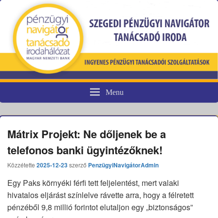
Menu
Pénzügyi fogyasztóvédelem
Mátrix Projekt: Ne dőljenek be a
telefonos banki ügyintézőknek!
Közzétette
2025-12-23
szerző
PenzügyiNavigátorAdmin
Egy Paks környéki férfi tett feljelentést, mert valaki
hivatalos eljárást színlelve rávette arra, hogy a félretett
pénzéből 9,8 millió forintot elutaljon egy „biztonságos”