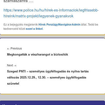
számlaszámra ….
https://www.police.hu/hu/hirek-es-informaciok/legfrissebb-
hireink/matrix-projekt/legyenek-gyanakvok
Ez a bejegyzés megjelenik
Hírek
PenzügyiNavigátorAdmin
által. Tedd be
kedvenceid közé
ezzel a linkel
.
Bejegyzés
navigáció
Previous
←
Previous
Megkongatták a vészharangot a biztosítók
post:
Next
Next
→
Szeged PNTI – személyes ügyfélfogadás és nyitva tartás
post:
változás 2025.12.29., 12.30. – személyes ügyfélfogadás
szünetel
Primary