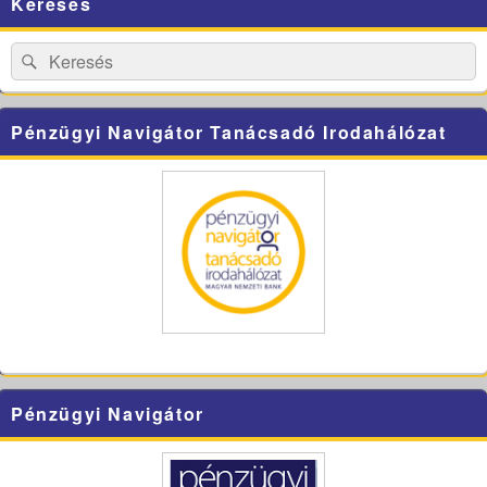
Keresés
Sidebar
Widget
Area
Search
Search
for:
Pénzügyi Navigátor Tanácsadó Irodahálózat
Pénzügyi Navigátor